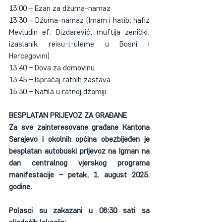
13:00 – Ezan za džuma-namaz
13:30 – Džuma-namaz (Imam i hatib: hafiz 
Mevludin ef. Dizdarević, muftija zenički, 
izaslanik reisu-l-uleme u Bosni i 
Hercegovini)
13:40 – Dova za domovinu
13:45 – Ispraćaj ratnih zastava
15:30 – Nafila u ratnoj džamiji
BESPLATAN PRIJEVOZ ZA GRAĐANE
Za sve zainteresovane građane Kantona 
Sarajevo i okolnih općina obezbijeđen je 
besplatan autobuski prijevoz na Igman na 
dan centralnog vjerskog programa 
manifestacije – petak, 1. august 2025. 
godine.
Polasci su zakazani u 08:30 sati sa 