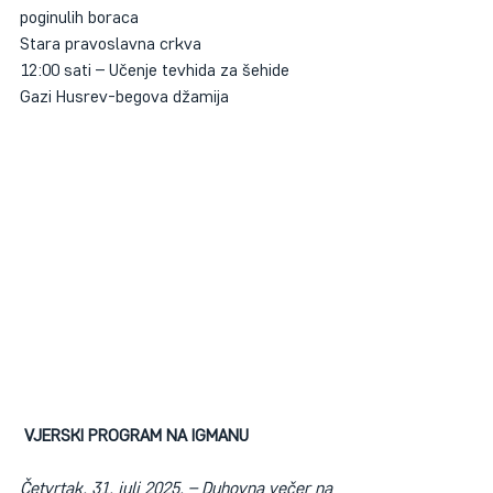
poginulih boraca
Stara pravoslavna crkva
12:00 sati – Učenje tevhida za šehide
Gazi Husrev-begova džamija
VJERSKI PROGRAM NA IGMANU
Četvrtak, 31. juli 2025. – Duhovna večer na 