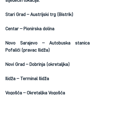
sljedećih lokacija:
Stari Grad – Austrijski trg (Bistrik)
Centar – Pionirska dolina
Novo Sarajevo – Autobuska stanica 
Pofalići (pravac Ilidža)
Novi Grad – Dobrinja (okretaljka)
Ilidža – Terminal Ilidža
Vogošća – Okretaljka Vogošća
Ilijaš – Autobuska stanica Ilijaš
Trnovo – Ispred zgrade Općine