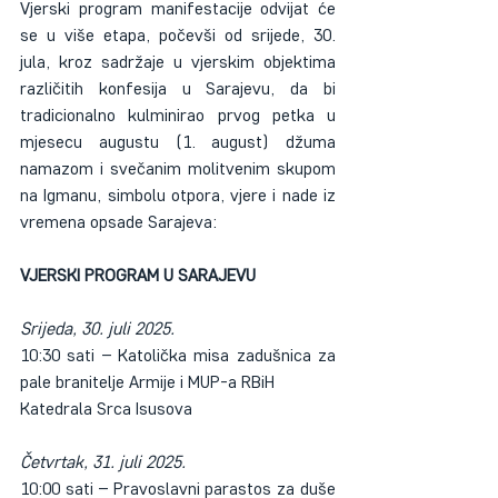
Vjerski program manifestacije odvijat će 
se u više etapa, počevši od srijede, 30. 
jula, kroz sadržaje u vjerskim objektima 
različitih konfesija u Sarajevu, da bi 
tradicionalno kulminirao prvog petka u 
mjesecu augustu (1. august) džuma 
namazom i svečanim molitvenim skupom 
na Igmanu, simbolu otpora, vjere i nade iz 
vremena opsade Sarajeva:
VJERSKI PROGRAM U SARAJEVU
Srijeda, 30. juli 2025.
10:30 sati – Katolička misa zadušnica za 
pale branitelje Armije i MUP-a RBiH
Katedrala Srca Isusova
Četvrtak, 31. juli 2025.
10:00 sati – Pravoslavni parastos za duše 