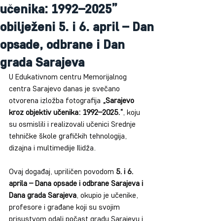
učenika: 1992–2025”
obilježeni 5. i 6. april – Dan
opsade, odbrane i Dan
grada Sarajeva
U Edukativnom centru Memorijalnog 
centra Sarajevo danas je svečano 
otvorena izložba fotografija 
„Sarajevo 
kroz objektiv učenika: 1992–2025.“
, koju 
su osmislili i realizovali učenici Srednje 
tehničke škole grafičkih tehnologija, 
dizajna i multimedije Ilidža.
Ovaj događaj, upriličen povodom 
5. i 6. 
aprila – Dana opsade i odbrane Sarajeva i 
Dana grada Sarajeva
, okupio je učenike, 
profesore i građane koji su svojim 
prisustvom odali počast gradu Sarajevu i 