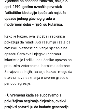
Vijećnice oslobođeno fašizma, dok je 5. 
april 1992. godine označio povratak 
fašističke ideologije i početak najduže 
opsade jednog glavnog grada u 
modernom dobu - riječi su Kulanića. 
Kako je kazao, ova izložba i radionica 
pokazuju da mladi ljudi razumiju i žele da 
razumiju važnost očuvanja sjećanja na 
opsadu Sarajeva i njegovu odbranu. 
Iskoristio je i priliku da učenike upozna sa 
prisutnim veteranima, herojima odbrane 
Sarajeva od kojih, kako je kazao, mogu da 
steknu nova saznanja o svome gradu u 
periodu agresije.
- U vremenu kada se suočavamo s 
pokušajima negiranja činjenica, ovakvi 
projekti potvrđuju da buduće generacije 