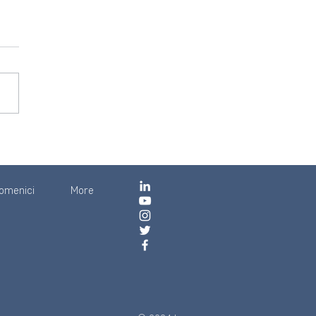
pomenici
More