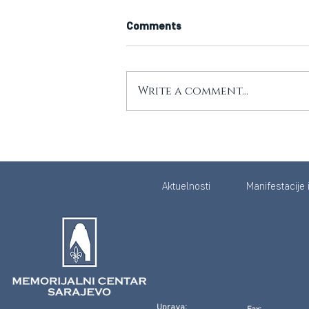
Comments
Write a comment...
Održano prvo javno
predavanje u okviru ciklusa
„Sarajevo 1992–1996:
Opsada – Otpor – Naslijeđe“
Aktuelnosti
Manifestacije 
Prva tema Tunel spasa
Uprava:
Fax: