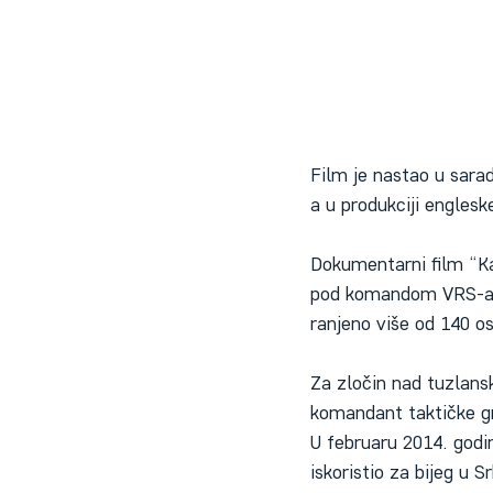
Film je nastao u sarad
a u produkciji engles
Dokumentarni film “Ka
pod komandom VRS-a 25
ranjeno više od 140 o
Za zločin nad tuzlans
komandant taktičke gr
U februaru 2014. godi
iskoristio za bijeg u 