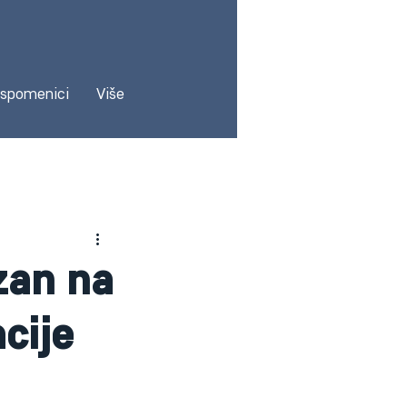
 spomenici
Više
azan na
cije