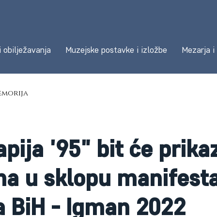
i obilježavanja
Muzejske postavke i izložbe
Mezarja i
morija
pija '95" bit će prik
a u sklopu manifesta
 BiH - Igman 2022