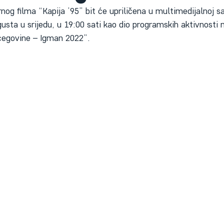
og filma “Kapija ’95” bit će upriličena u multimedijalnoj s
usta u srijedu, u 19:00 sati kao dio programskih aktivnosti 
cegovine – Igman 2022”.