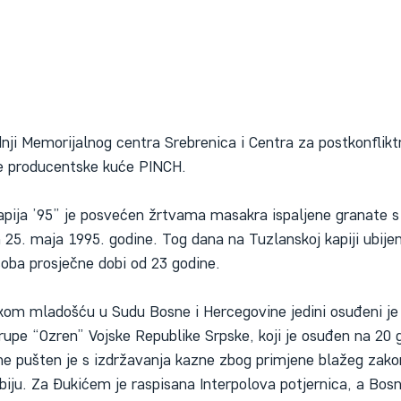
nji Memorijalnog centra Srebrenica i Centra za postkonfliktn
ke producentske kuće PINCH.
pija ’95” je posvećen žrtvama masakra ispaljene granate s
. maja 1995. godine. Tog dana na Tuzlanskoj kapiji ubijena
soba prosječne dobi od 23 godine. 
kom mladošću u Sudu Bosne i Hercegovine jedini osuđeni je
upe “Ozren” Vojske Republike Srpske, koji je osuđen na 20 
ne pušten je s izdržavanja kazne zbog primjene blažeg zakon
Srbiju. Za Đukićem je raspisana Interpolova potjernica, a Bos