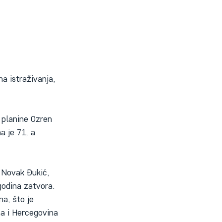
a istraživanja, 
 planine Ozren 
 je 71, a 
 Novak Đukić, 
godina zatvora. 
a, što je 
na i Hercegovina 