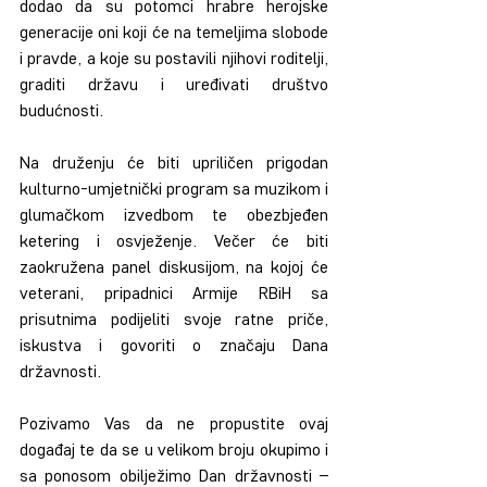
dodao da su potomci hrabre herojske 
generacije oni koji će na temeljima slobode 
i pravde, a koje su postavili njihovi roditelji, 
graditi državu i uređivati društvo 
budućnosti.
Na druženju će biti upriličen prigodan 
kulturno-umjetnički program sa muzikom i 
glumačkom izvedbom te obezbjeđen 
ketering i osvježenje. Večer će biti 
zaokružena panel diskusijom, na kojoj će 
veterani, pripadnici Armije RBiH sa 
prisutnima podijeliti svoje ratne priče, 
iskustva i govoriti o značaju Dana 
državnosti.
Pozivamo Vas da ne propustite ovaj 
događaj te da se u velikom broju okupimo i 
sa ponosom obilježimo Dan državnosti – 