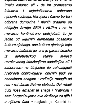
imaju oslonac ali i da im prenesemo 
iskustva i svjedočanstva saboraca 
njihovih roditelja. Herojska i časna borba i 
odbrana domovine i njenih građana su 
obilježja Armije RBiH i MUP-a i na to 
moramo kontinuirano podsjećati. To je 
jedan od ključnih elemenata bosanske 
kulture sjećanja, one kulture sjećanja koju 
moramo baštiniti jer ona je garant izlaska 
iz defetističkog stanja svijesti 
uzrokovanog iskušenjima sadašnjice ali i 
zaboravom na činjenicu da zahvaljujući 
hrabrosti dobrovoljaca, običnih ljudi sa 
neobičnom snagom - roditelja mnogih od 
nas - mi danas živimo slobodu. Ovi mladi 
ljudi nose emanet te snage i hrabrosti i 
zato i organizujemo ovo druženje za njih i 
u njihovu čast -
 naglasio je Kulanić te 