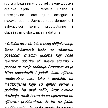
roditelji bezrezervno ugradili svoje živote i 
dijelove tijela u temelje Bosne i 
Hercegovine - one koji su omogućili i 
nezavisnost i državnost naše domovine i 
zahvaljujući kojima proslavljamo i 
obilježavamo oba značajna datuma
- Odlučili smo da fokus ovog obilježavanja 
Dana državnosti bude na mladima, 
posebnim mladim ljudima koji nose 
iskustvo gubitka ali posve sigurno i 
ponosa na svoje roditelje. Smatram da je 
bitno uspostaviti i jačati, kako njihove 
međusobne veze tako i kontakte sa 
institucijama koje su njihov servis i 
podrška. Na ovaj način, kroz ovakvo 
druženje, moći ćemo da se upoznamo sa 
njihovim problemima, da im na jedan 
suptilan način damo do znanja da u nama 