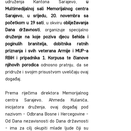
udruženja Kantona Sarajevo, 
u 
Multimedijalnoj sali Memorijalnog centra 
Sarajevo, u srijedu, 20. novembra sa 
početkom u 19 sati
, u okviru 
obilježavanja 
Dana državnosti
, organizuje specijalno 
druženje na koje poziva djecu šehida i 
poginulih branitelja, dobitnika ratnih 
priznanja i svih veterana Armije i MUP-a 
RBiH i pripadnika 1. Korpusa te članove 
njihovih porodica
 odnosno pratnju, da se 
pridruže i svojim prisustvom uveličaju ovaj 
događaj.
Prema riječima direktora Memorijalnog 
centra Sarajevo, Ahmeda Kulanića, 
inicijatora druženja, ovaj događaj pod 
nazivom - Odbrana Bosne i Hercegovine - 
Od Dana nezavisnosti do Dana državnosti 
- ima za cilj okupiti mlade ljude čiji su 