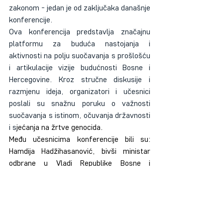
zakonom - jedan je od zaključaka današnje 
konferencije.
Ova konferencija predstavlja značajnu 
platformu za buduća nastojanja i 
aktivnosti na polju suočavanja s prošlošću 
i artikulacije vizije budućnosti Bosne i 
Hercegovine. Kroz stručne diskusije i 
razmjenu ideja, organizatori i učesnici 
poslali su snažnu poruku o važnosti 
suočavanja s istinom, očuvanja državnosti 
i s
jećanja na žrtve genocida.
Među učesnicima konferencije bili su: 
Hamdija Hadžihasanović, bivši ministar 
odbrane u Vladi Republike Bosne i 
Hercegovine; Desmond Maurer, istraživač 
genocida i predsjednik Centra za 
podučavanje historije Međunarodnog 
foruma Bosna; Sarina Bakić, vanredna 
profesorica na Fakultetu političkih nauka 