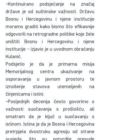
-Kontinuirano podsjećanje na značaj 
države je od suštinske važnosti. Državu 
Bosnu i Hercegovinu i njene institucije 
moramo graditi kako bismo što efikasnije 
odgovorili na retrogradne politike koje žele 
uništiti Bosnu i Hercegovinu i njene 
institucije - izjavio je u uvodnom obraćanju 
Kulanić.
Podsjetio je da je primarna misija 
Memorijalnog centra ukazivanje na 
osporavanja u javnom prostoru te 
iznošenje stavova utemeljenih na 
činjenicama i istini.
-Posljednjih decenija često govorimo o 
važnosti suočavanja s prošlošću, ali 
smatram da je ključ u suočavanju s 
istinom. Istina je da je Bosna i Hercegovina 
pretrpjela dvostruku agresiju od strane 
susjeda, što su potvrdile presude 