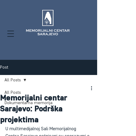
Post
All Posts
All Posts
Memorijalni centar
Dokumentarna memorija
Sarajevo: Podrška
projektima
U multimedijalnoj Sali Memorijalnog 
Centra Sarajevo potpisani su sporazumi o 