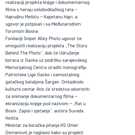
realizaciji projekta knjige i dokumentarnog 
filma o heroju oslobodilačkog rata – 
Hajrudinu Mešiću – Kapetanu Hajri, a 
ugovor je potpisan i sa Međunarodnim 
forumom Bosna.
Fondaciji Sniper Alley Photo ugovor će 
omogućiti realizaciju projekta „The Story 
Behind The Photo“, dok će Udruženje 
boraca iz Gacka uz podršku sarajevskog 
Memorijalnog Centra izraditi monografiju 
Patriotske Lige Gacko i samostalnog 
gatačkog bataljona Šargan. Omladinski 
kulturni centar Atis će sredstva iskoristiti 
za snimanje dokumentarnog filma – 
ekranizaciju knjige pod nazivom – „Rat u 
Bosni: Zapisi i sjećanja“, autora Suvada 
Hotića.
Ministar za boračka pitanja KS Omer 
Osmanović je naglasio kako su projekti 