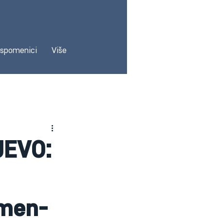
 spomenici
Više
JEVO:
omen-