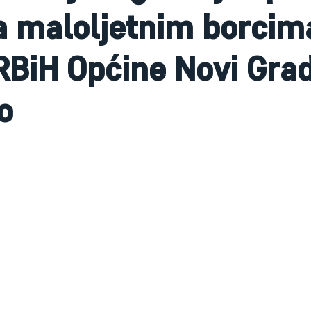
ja maloljetnim borcim
RBiH Općine Novi Gra
o