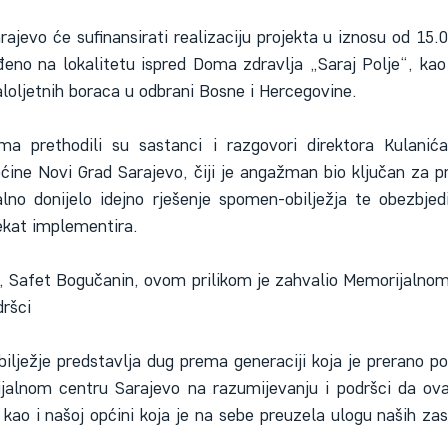
rajevo će sufinansirati realizaciju projekta u iznosu od 1
ađeno na lokalitetu ispred Doma zdravlja „Saraj Polje“, kao 
aloljetnih boraca u odbrani Bosne i Hercegovine.
ma prethodili su sastanci i razgovori direktora Kulanić
ćine Novi Grad Sarajevo, čiji je angažman bio ključan za pr
no donijelo idejno rješenje spomen-obilježja te obezbjed
ekat implementira.
, Safet Bogučanin, ovom prilikom je zahvalio Memorijalnom
dršci
ilježje predstavlja dug prema generaciji koja je prerano pon
alnom centru Sarajevo na razumijevanju i podršci da ovaj 
kao i našoj općini koja je na sebe preuzela ulogu naših zas