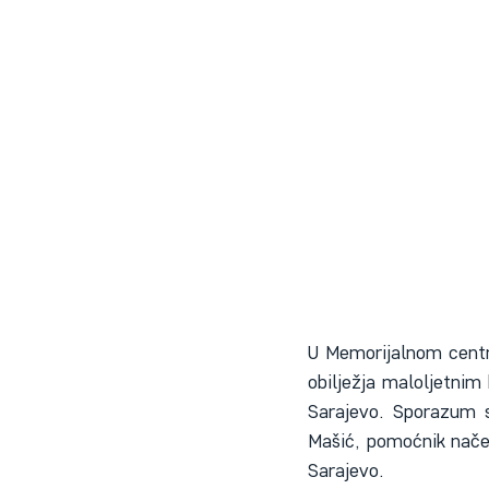
U Memorijalnom centr
obilježja maloljetnim
Sarajevo. Sporazum s
Mašić, pomoćnik načel
Sarajevo. 