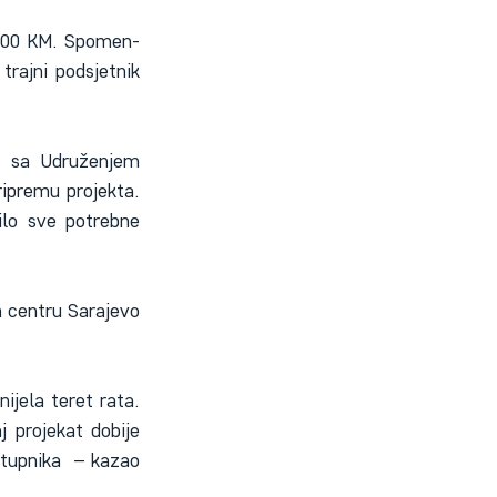
5.000 KM. Spomen-
trajni podsjetnik 
a sa Udruženjem 
ipremu projekta. 
ilo sve potrebne 
 centru Sarajevo 
ijela teret rata. 
projekat dobije 
tupnika  – kazao 