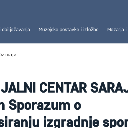
i obilježavanja
Muzejske postavke i izložbe
Mezarja i
morija
JALNI CENTAR SARA
n Sporazum o
siranju izgradnje sp