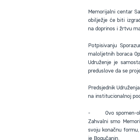
Memorijalni centar Sa
obilježje će biti izgr
na doprinos i žrtvu m
Potpisivanju Sporazu
maloljetnih boraca Op
Udruženje je samostal
preduslove da se proj
Predsjednik Udruženja
na institucionalnoj po
-        Ovo spomen-ob
Zahvalni smo Memorij
svoju konačnu formu, 
je Bogučanin.