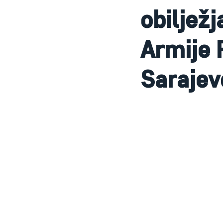
obiljež
Armije 
Sarajev