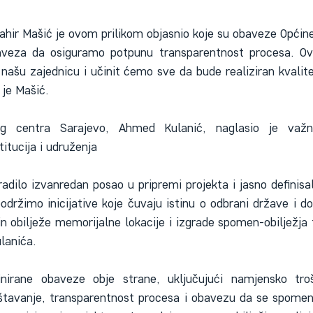
hir Mašić je ovom prilikom objasnio koje su obaveze Općin
veza da osiguramo potpunu transparentnost procesa. Ovo
našu zajednicu i učinit ćemo sve da bude realiziran kvalite
 je Mašić.
og centra Sarajevo, Ahmed Kulanić, naglasio je važno
titucija i udruženja
uradilo izvanredan posao u pripremi projekta i jasno definisa
držimo inicijative koje čuvaju istinu o odbrani države i d
 obilježe memorijalne lokacije i izgrade spomen-obilježja tr
ulanića.
irane obaveze obje strane, uključujući namjensko troše
eštavanje, transparentnost procesa i obavezu da se spomen-o