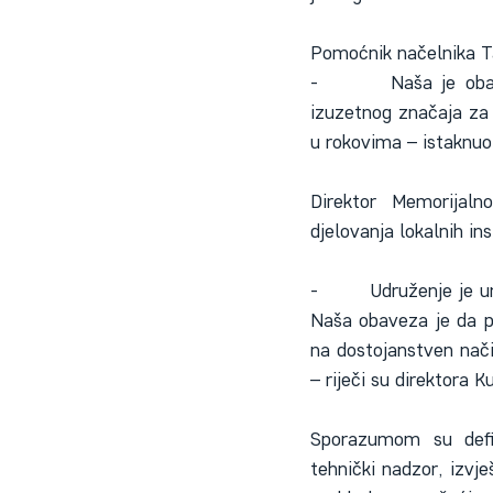
Pomoćnik načelnika Ta
-        Naša je oba
izuzetnog značaja za 
u rokovima – istaknuo
Direktor Memorijaln
djelovanja lokalnih ins
-        Udruženje je 
Naša obaveza je da po
na dostojanstven način
– riječi su direktora K
Sporazumom su defin
tehnički nadzor, izvj