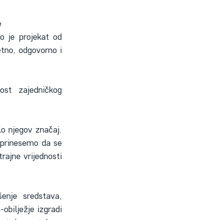
e
 je projekat od 
tno, odgovorno i 
st zajedničkog 
lo njegov značaj. 
oprinesemo da se 
ajne vrijednosti 
nje sredstava, 
bilježje izgradi 