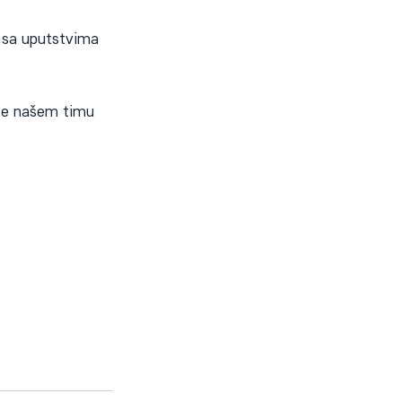
 sa uputstvima 
uže našem timu 