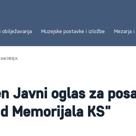
i obilježavanja
Muzejske postavke i izložbe
Mezarja i
morija
en Javni oglas za pos
d Memorijala KS"