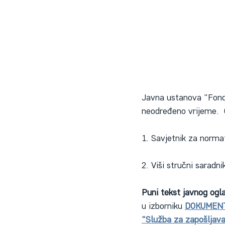
Javna ustanova "Fond 
neodređeno vrijeme.  O
1. Savjetnik za norma
2. Viši stručni saradn
Puni tekst javnog ogl
u izborniku 
DOKUMEN
"Služba za zapošljav