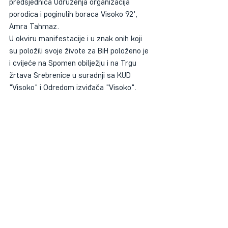
predsjednica Udruženja organizacija 
porodica i poginulih boraca Visoko 92', 
Amra Tahmaz.
U okviru manifestacije i u znak onih koji 
su položili svoje živote za BiH položeno je 
i cvijeće na Spomen obilježju i na Trgu 
žrtava Srebrenice u suradnji sa KUD 
"Visoko" i Odredom izviđača "Visoko".
Recent Posts
See All