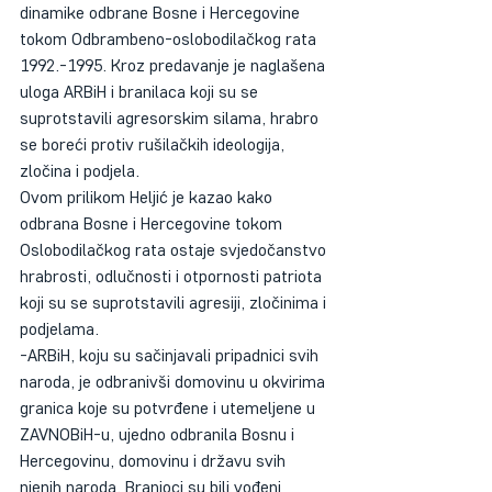
dinamike odbrane Bosne i Hercegovine 
tokom Odbrambeno-oslobodilačkog rata 
1992.-1995. Kroz predavanje je naglašena 
uloga ARBiH i branilaca koji su se 
suprotstavili agresorskim silama, hrabro 
se boreći protiv rušilačkih ideologija, 
zločina i podjela.
Ovom prilikom Heljić je kazao kako 
odbrana Bosne i Hercegovine tokom 
Oslobodilačkog rata ostaje svjedočanstvo 
hrabrosti, odlučnosti i otpornosti patriota 
koji su se suprotstavili agresiji, zločinima i 
podjelama.
-ARBiH, koju su sačinjavali pripadnici svih 
naroda, je odbranivši domovinu u okvirima 
granica koje su potvrđene i utemeljene u 
ZAVNOBiH-u, ujedno odbranila Bosnu i 
Hercegovinu, domovinu i državu svih 
njenih naroda. Branioci su bili vođeni 