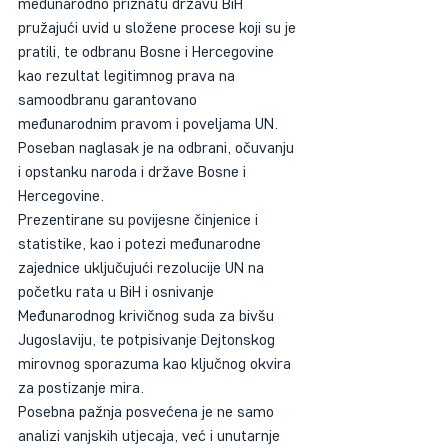
međunarodno priznatu državu BiH 
pružajući uvid u složene procese koji su je 
pratili, te odbranu Bosne i Hercegovine 
kao rezultat legitimnog prava na 
samoodbranu garantovano 
međunarodnim pravom i poveljama UN. 
Poseban naglasak je na odbrani, očuvanju 
i opstanku naroda i države Bosne i 
Hercegovine.
Prezentirane su povijesne činjenice i 
statistike, kao i potezi međunarodne 
zajednice uključujući rezolucije UN na 
početku rata u BiH i osnivanje 
Međunarodnog krivičnog suda za bivšu 
Jugoslaviju, te potpisivanje Dejtonskog 
mirovnog sporazuma kao ključnog okvira 
za postizanje mira.
Posebna pažnja posvećena je ne samo 
analizi vanjskih utjecaja, već i unutarnje 