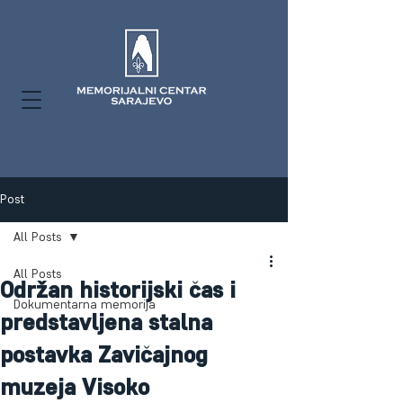
Post
All Posts
All Posts
Održan historijski čas i
Dokumentarna memorija
predstavljena stalna
postavka Zavičajnog
muzeja Visoko