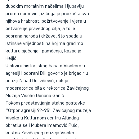
dubokim moralnim načelima i ljubavlju 
prema domovini, iz čega je proizašla sva 
njihova hrabrost, požrtvovanje i vjera u 
ostvarenje pravednog cilja, a to je 
odbrana naroda i države, što spada u 
istinske vrijednosti na kojima gradimo 
kulturu sjećanja i pamćenja, kazao je 
Heljić.
U okviru historijskog časa o Visokom u 
agresiji i odbrani BiH govorio je brigadir u 
penziji Nihad Dervišević, dok je 
moderatorica bila direktorica Zavičajnog 
Muzeja Visoko Đenana Ganić.
Tokom predstavljanja stalne postavke 
''Otpor agresiji 92-95'' Zavičajnog muzeja 
Visoko u Kulturnom centru Altindag 
obratila se i Mubera Imamović Pulo, 
kustos Zavičajnog muzeja Visoko  i 