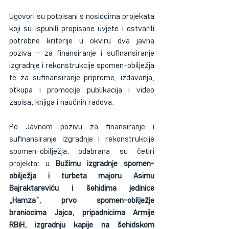
Ugovori su potpisani s nosiocima projekata 
koji su ispunili propisane uvjete i ostvarili 
potrebne kriterije u okviru dva javna 
poziva – za finansiranje i sufinansiranje 
izgradnje i rekonstrukcije spomen-obilježja 
te za sufinansiranje pripreme, izdavanja, 
otkupa i promocije publikacija i video 
zapisa, knjiga i naučnih radova.
Po Javnom pozivu za finansiranje i 
sufinansiranje izgradnje i rekonstrukcije 
spomen-obilježja, odabrana su četiri 
projekta: u 
Bužimu izgradnje spomen-
obilježja i turbeta majoru Asimu 
Bajraktareviću i šehidima jedinice 
„Hamza“, prvo spomen-obilježje 
braniocima Jajca, pripadnicima Armije 
RBiH, izgradnju kapije na šehidskom 