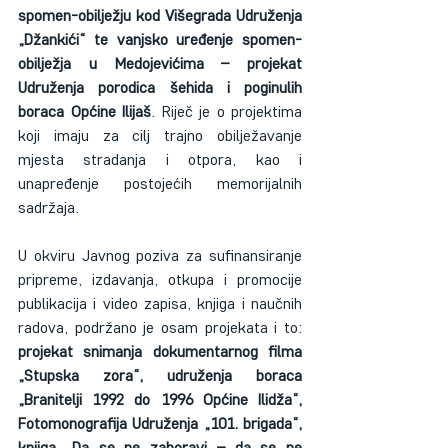
spomen-obilježju kod Višegrada Udruženja 
„Džankići“ te vanjsko uređenje spomen-
obilježja u Medojevićima – projekat 
Udruženja porodica šehida i poginulih 
boraca Općine Ilijaš
. Riječ je o projektima 
koji imaju za cilj trajno obilježavanje 
mjesta stradanja i otpora, kao i 
unapređenje postojećih memorijalnih 
sadržaja.
U okviru Javnog poziva za sufinansiranje 
pripreme, izdavanja, otkupa i promocije 
publikacija i video zapisa, knjiga i naučnih 
radova, podržano je osam projekata i to: 
projekat snimanja dokumentarnog filma 
„Stupska zora“, udruženja boraca 
„Branitelji 1992 do 1996 Općine Ilidža“, 
Fotomonografija Udruženja „101. brigada“, 
knjiga „Da se ne zaboravi – da se ne 