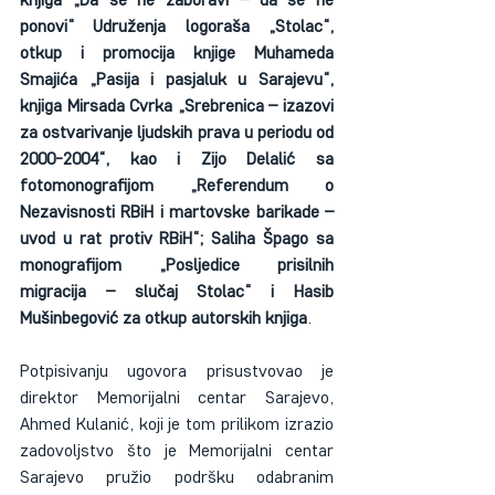
ponovi“ Udruženja logoraša „Stolac“, 
otkup i promocija knjige Muhameda 
Smajića „Pasija i pasjaluk u Sarajevu“, 
knjiga Mirsada Cvrka „Srebrenica – izazovi 
za ostvarivanje ljudskih prava u periodu od 
2000-2004“, kao i Zijo Delalić sa 
fotomonografijom „Referendum o 
Nezavisnosti RBiH i martovske barikade – 
uvod u rat protiv RBiH“; Saliha Špago sa 
monografijom „Posljedice prisilnih 
migracija – slučaj Stolac“ i Hasib 
Mušinbegović za otkup autorskih knjiga
.
Potpisivanju ugovora prisustvovao je 
direktor Memorijalni centar Sarajevo, 
Ahmed Kulanić, koji je tom prilikom izrazio 
zadovoljstvo što je Memorijalni centar 
Sarajevo pružio podršku odabranim 