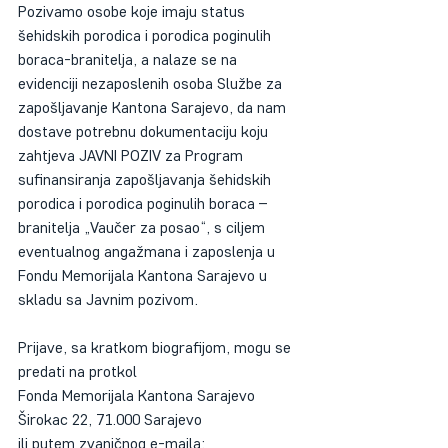
Pozivamo osobe koje imaju status 
šehidskih porodica i porodica poginulih 
boraca-branitelja, a nalaze se na 
evidenciji nezaposlenih osoba Službe za 
zapošljavanje Kantona Sarajevo, da nam 
dostave potrebnu dokumentaciju koju 
zahtjeva JAVNI POZIV za Program 
sufinansiranja zapošljavanja šehidskih 
porodica i porodica poginulih boraca – 
branitelja „Vaučer za posao“, s ciljem 
eventualnog angažmana i zaposlenja u 
Fondu Memorijala Kantona Sarajevo u 
skladu sa Javnim pozivom. 
Prijave, sa kratkom biografijom, mogu se 
predati na protkol 
Fonda Memorijala Kantona Sarajevo
Širokac 22, 71.000 Sarajevo
ili putem zvaničnog e-maila: 