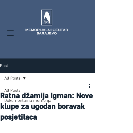
Post
All Posts
All Posts
Ratna džamija Igman: Nove
Dokumentarna memorija
klupe za ugodan boravak
posjetilaca