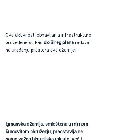
Ove aktivnosti obnavljanja infrastrukture 
provedene su kao
 dio šireg plana
 radova 
na uređenju prostora oko džamije.
Igmanska džamija, smještena u mirnom 
šumovitom okruženju, predstavlja ne 
samo važno historijsko mjesto, već i 