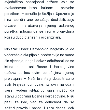
svjedočimo opstojnosti države koja se 
svakodnevno brani istinom i pravnim 
poretkom – poručio je Kožljak. Upozorio je 
i na koordinirane pokušaje destabilizacije 
države i narušavanja njenog ustavnog 
poretka, ističući da se radi o projektima 
koji su dugo planirani i organizirani.
Ministar Omer Osmanović naglasio je da 
večerašnje okupljanje predstavlja ne samo 
čin sjećanja, nego i dokaz odlučnosti da se 
istina o odbrani Bosne i Hercegovine 
sačuva uprkos svim pokušajima njenog 
prekrajanja – Naši branitelji dolazili su iz 
svih krajeva domovine, iz svih naroda i 
vjera, vođeni isključivo spremnošću da 
stanu u odbranu Bosne i Hercegovine. Nisu 
pitali za ime, već za odlučnost da se 
zaštiti pravda i narod. I zato danas, dok 