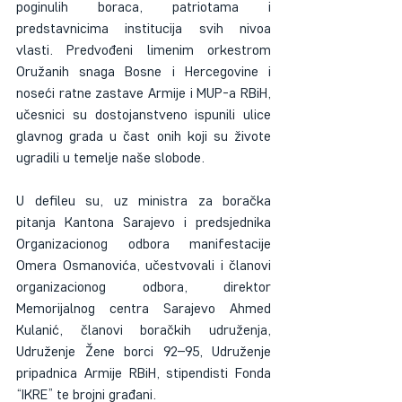
poginulih boraca, patriotama i 
predstavnicima institucija svih nivoa 
vlasti. Predvođeni limenim orkestrom 
Oružanih snaga Bosne i Hercegovine i 
noseći ratne zastave Armije i MUP-a RBiH, 
učesnici su dostojanstveno ispunili ulice 
glavnog grada u čast onih koji su živote 
ugradili u temelje naše slobode.
U defileu su, uz ministra za boračka 
pitanja Kantona Sarajevo i predsjednika 
Organizacionog odbora manifestacije 
Omera Osmanovića, učestvovali i članovi 
organizacionog odbora, direktor 
Memorijalnog centra Sarajevo Ahmed 
Kulanić, članovi boračkih udruženja, 
Udruženje Žene borci 92–95, Udruženje 
pripadnica Armije RBiH, stipendisti Fonda 
“IKRE” te brojni građani.