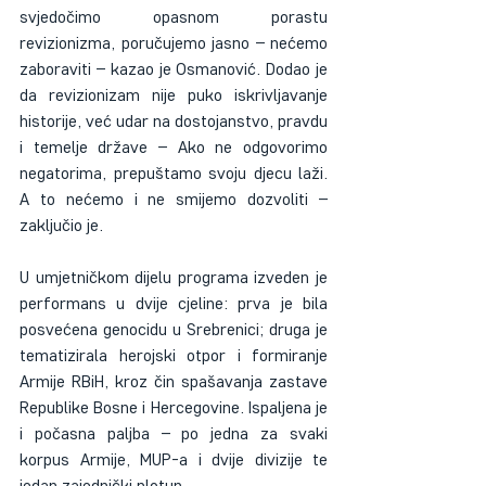
svjedočimo opasnom porastu 
revizionizma, poručujemo jasno – nećemo 
zaboraviti – kazao je Osmanović. Dodao je 
da revizionizam nije puko iskrivljavanje 
historije, već udar na dostojanstvo, pravdu 
i temelje države – Ako ne odgovorimo 
negatorima, prepuštamo svoju djecu laži. 
A to nećemo i ne smijemo dozvoliti – 
zaključio je.
U umjetničkom dijelu programa izveden je 
performans u dvije cjeline: prva je bila 
posvećena genocidu u Srebrenici; druga je 
tematizirala herojski otpor i formiranje 
Armije RBiH, kroz čin spašavanja zastave 
Republike Bosne i Hercegovine. Ispaljena je 
i počasna paljba – po jedna za svaki 
korpus Armije, MUP-a i dvije divizije te 
jedan zajednički plotun.