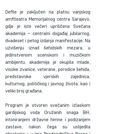
Defile je zaključen na platou vanjskog 
amfiteatra Memorijalnog centra Sarajevo, 
gdje je iste večeri upriličena Svečana 
akademija – centralni događaj jubilarnog, 
dvadeset i petog izdanja manifestacije. Na 
uzvišenju iznad šehidskih mezara, u 
jedinstvenom scenskom i muzičkom 
ambijentu, akademija je okupila mlade, 
visoke zvanice, veterane, porodice šehida, 
predstavnike vjerskih zajednica, 
kulturnog, političkog i javnog života, kao i 
veliki broj građana.
Program je otvoren svečanim izlaskom 
gardijskog voda Oružanih snaga BiH, 
intoniranjem državne himne i podizanjem 
zastave, nakon čega su uslijedila 
obraćanja - u ime Predsjedništva Bosne i 