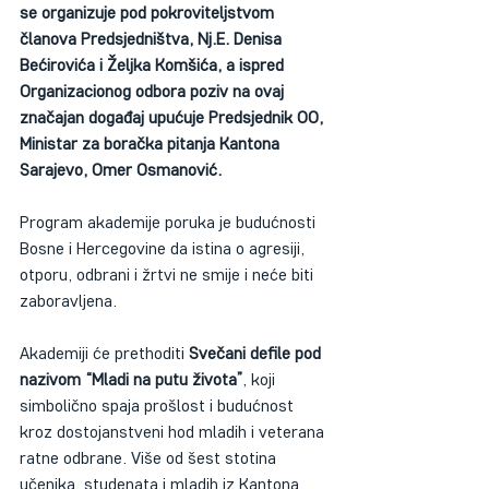
se organizuje pod pokroviteljstvom 
članova Predsjedništva, Nj.E. Denisa 
Bećirovića i Željka Komšića, a ispred 
Organizacionog odbora poziv na ovaj 
značajan događaj upućuje Predsjednik OO, 
Ministar za boračka pitanja Kantona 
Sarajevo, Omer Osmanović.
Program akademije poruka je budućnosti 
Bosne i Hercegovine da istina o agresiji, 
otporu, odbrani i žrtvi ne smije i neće biti 
zaboravljena.
Akademiji će prethoditi 
Svečani defile pod 
nazivom “Mladi na putu života”
, koji 
simbolično spaja prošlost i budućnost 
kroz dostojanstveni hod mladih i veterana 
ratne odbrane. Više od šest stotina 
učenika, studenata i mladih iz Kantona 