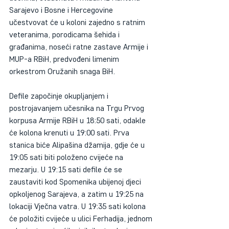
Sarajevo i Bosne i Hercegovine 
učestvovat će u koloni zajedno s ratnim 
veteranima, porodicama šehida i 
građanima, noseći ratne zastave Armije i 
MUP-a RBiH, predvođeni limenim 
orkestrom Oružanih snaga BiH.
Defile započinje okupljanjem i 
postrojavanjem učesnika na Trgu Prvog 
korpusa Armije RBiH u 18:50 sati, odakle 
će kolona krenuti u 19:00 sati. Prva 
stanica biće Alipašina džamija, gdje će u 
19:05 sati biti položeno cvijeće na 
mezarju. U 19:15 sati defile će se 
zaustaviti kod Spomenika ubijenoj djeci 
opkoljenog Sarajeva, a zatim u 19:25 na 
lokaciji Vječna vatra. U 19:35 sati kolona 
će položiti cvijeće u ulici Ferhadija, jednom 