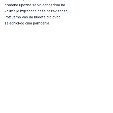
građana upozna sa vrijednostima na 
kojima je izgrađena naša nezavisnost.
Pozivamo vas da budete dio ovog 
zajedničkog čina pamćenja.
#memorijalnicentarsarajevo
#OpetBiH
#svečanaakademija
#defile
#kulturasjećanja