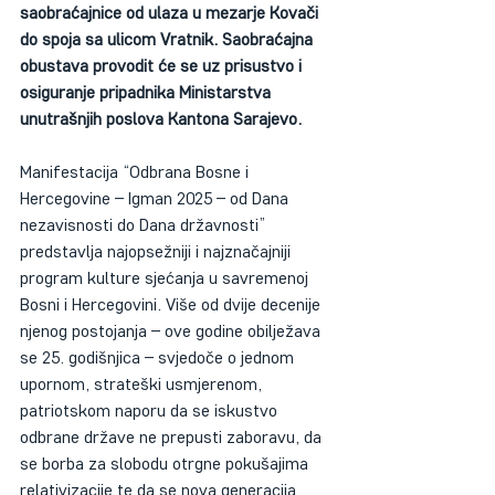
saobraćajnice od ulaza u mezarje Kovači 
do spoja sa ulicom Vratnik. Saobraćajna 
obustava provodit će se uz prisustvo i 
osiguranje pripadnika Ministarstva 
unutrašnjih poslova Kantona Sarajevo.
Manifestacija “Odbrana Bosne i 
Hercegovine – Igman 2025 – od Dana 
nezavisnosti do Dana državnosti” 
predstavlja najopsežniji i najznačajniji 
program kulture sjećanja u savremenoj 
Bosni i Hercegovini. Više od dvije decenije 
njenog postojanja – ove godine obilježava 
se 25. godišnjica – svjedoče o jednom 
upornom, strateški usmjerenom, 
patriotskom naporu da se iskustvo 
odbrane države ne prepusti zaboravu, da 
se borba za slobodu otrgne pokušajima 
relativizacije te da se nova generacija 