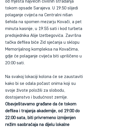
od mjesta najvećih civilnih stradanja 
tokom opsade Sarajeva. U 19:50 slijedi 
polaganje cvijeća na Centralni nišan 
šehida na spomen mezarju Kovači, a pet 
minuta kasnije, u 19:55 sati i kod turbeta 
predsjednika Alije Izetbegovića. Završna 
tačka defilea biće Zid sjećanja u sklopu 
Memorijalnog kompleksa na Kovačima, 
gdje će polaganje cvijeća biti upriličeno u 
20:00 sati.
Na svakoj lokaciji kolona će se zaustaviti 
kako bi se odala počast onima koji su 
svoje živote položili za slobodu, 
dostojanstvo i budućnost zemlje.
Obavještavamo građane da će tokom 
defilea i trajanja akademije, od 19:00 do 
22:00 sata, biti privremeno izmijenjen 
režim saobraćaja na dijelu lokalne 