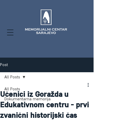
Post
All Posts
All Posts
Učenici iz Goražda u
Dokumentarna memorija
Edukativnom centru - prvi
zvanični historijski čas