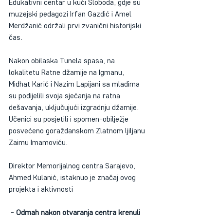
Edukativni centar u kući Sloboda, gdje su 
muzejski pedagozi Irfan Gazdić i Amel 
Merdžanić održali prvi zvanični historijski 
čas. 
Nakon obilaska Tunela spasa, na 
lokalitetu Ratne džamije na Igmanu, 
Midhat Karić i Nazim Lapijani sa mladima 
su podijelili svoja sjećanja na ratna 
dešavanja, uključujući izgradnju džamije. 
Učenici su posjetili i spomen-obilježje 
posvećeno goraždanskom Zlatnom ljiljanu 
Zaimu Imamoviću.
Direktor Memorijalnog centra Sarajevo, 
Ahmed Kulanić, istaknuo je značaj ovog 
projekta i aktivnosti
 - 
Odmah nakon otvaranja centra krenuli 