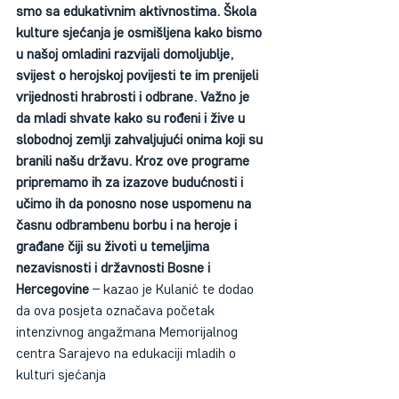
smo sa edukativnim aktivnostima. Škola 
kulture sjećanja je osmišljena kako bismo 
u našoj omladini razvijali domoljublje, 
svijest o herojskoj povijesti te im prenijeli 
vrijednosti hrabrosti i odbrane. Važno je 
da mladi shvate kako su rođeni i žive u 
slobodnoj zemlji zahvaljujući onima koji su 
branili našu državu. Kroz ove programe 
pripremamo ih za izazove budućnosti i 
učimo ih da ponosno nose uspomenu na 
časnu odbrambenu borbu i na heroje i 
građane čiji su životi u temeljima 
nezavisnosti i državnosti Bosne i 
Hercegovine
 – kazao je Kulanić te dodao 
da ova posjeta označava početak 
intenzivnog angažmana Memorijalnog 
centra Sarajevo na edukaciji mladih o 
kulturi sjećanja