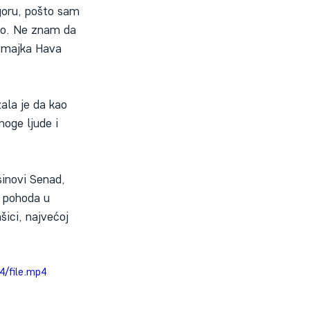
goru, pošto sam 
io. Ne znam da 
e majka Hava 
ala je da kao 
oge ljude i 
sinovi Senad, 
g pohoda u 
ici, najvećoj 
4/file.mp4