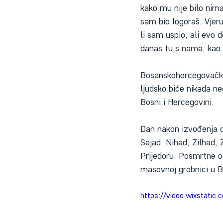
kako mu nije bilo nim
sam bio logoraš. Vjer
li sam uspio, ali evo
danas tu s nama, kao d
Bosanskohercegovačka 
ljudsko biće nikada ne
Bosni i Hercegovini.
Dan nakon izvođenja o
Sejad, Nihad, Zilhad,
Prijedoru. Posmrtne o
masovnoj grobnici u B
https://video.wixstati