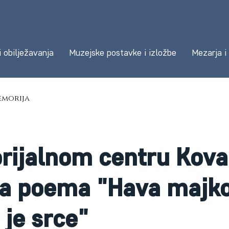
i obilježavanja
Muzejske postavke i izložbe
Mezarja i
morija
ijalnom centru Kova
na poema "Hava majk
i je srce"