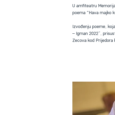
U amfiteatru Memorija
poema "Hava majko kol
Izvođenju poeme, koja
– Igman 2022”, prisust
Zecova kod Prijedora 