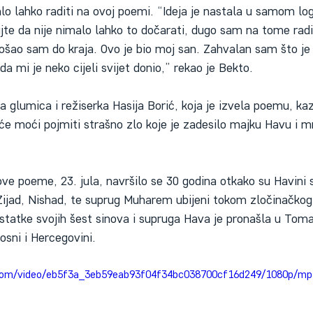
alo lahko raditi na ovoj poemi. “Ideja je nastala u samom lo
ujte da nije nimalo lahko to dočarati, dugo sam na tome rad
 došao sam do kraja. Ovo je bio moj san. Zahvalan sam što j
a mi je neko cijeli svijet donio,” rekao je Bekto.
glumica i režiserka Hasija Borić, koja je izvela poemu, kaz
će moći pojmiti strašno zlo koje je zadesilo majku Havu i mn
ve poeme, 23. jula, navršilo se 30 godina otkako su Havini 
 Zijad, Nishad, te suprug Muharem ubijeni tokom zločinačko
statke svojih šest sinova i supruga Hava je pronašla u Tomaš
osni i Hercegovini.
c.com/video/eb5f3a_3eb59eab93f04f34bc038700cf16d249/1080p/mp