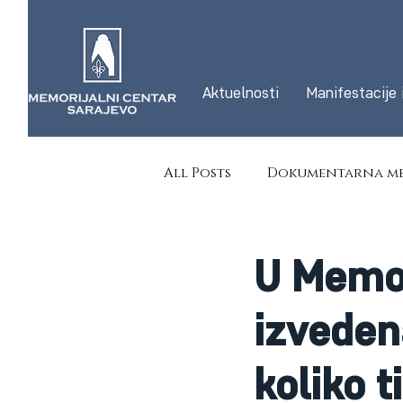
Aktuelnosti
Manifestacije 
All Posts
Dokumentarna me
U Memor
izvede
koliko t