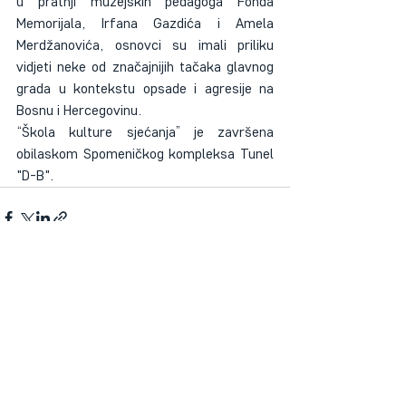
u pratnji muzejskih pedagoga Fonda 
Memorijala, Irfana Gazdića i Amela 
Merdžanovića, osnovci su imali priliku 
vidjeti neke od značajnijih tačaka glavnog 
grada u kontekstu opsade i agresije na 
Bosnu i Hercegovinu.
“Škola kulture sjećanja” je završena 
obilaskom Spomeničkog kompleksa Tunel 
"D-B".
Recent Posts
See All