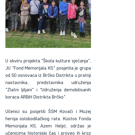
U okviru projekta "Škola kulture sjećanja", 
JU "Fond Memorijala KS" posjetila je grupa 
od 50 osnovaca iz Brčko Distrikta u pratnji 
nastavnika, predstavnika udruženja 
"Zlatni ljiljani" i "Udruženja demobilisanih 
boraca ARBiH Distrikta Brčko".
Učenici su posjetili ŠSM Kovači i Muzej 
heroja oslobodilačkog rata. Kustos Fonda 
Memorijala KS, Azem Heljić, održao je 
učenicima historijski čas i proveo ih kroz 