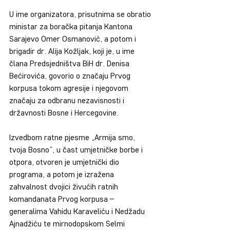
U ime organizatora, prisutnima se obratio 
ministar za boračka pitanja Kantona 
Sarajevo Omer Osmanović, a potom i 
brigadir dr. Alija Kožljak, koji je, u ime 
člana Predsjedništva BiH dr. Denisa 
Bećirovića, govorio o značaju Prvog 
korpusa tokom agresije i njegovom 
značaju za odbranu nezavisnosti i 
državnosti Bosne i Hercegovine.
Izvedbom ratne pjesme „Armija smo, 
tvoja Bosno“, u čast umjetničke borbe i 
otpora, otvoren je umjetnički dio 
programa, a potom je izražena 
zahvalnost dvojici živućih ratnih 
komandanata Prvog korpusa – 
generalima Vahidu Karaveliću i Nedžadu 
Ajnadžiću te mirnodopskom Selmi 