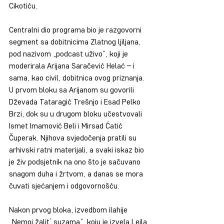
Cikotiću.
Centralni dio programa bio je razgovorni 
segment sa dobitnicima Zlatnog ljiljana, 
pod nazivom „podcast uživo“, koji je 
moderirala Arijana Saračević Helać – i 
sama, kao civil, dobitnica ovog priznanja. 
U prvom bloku sa Arijanom su govorili 
Dževada Tataragić Trešnjo i Esad Pelko 
Brzi, dok su u drugom bloku učestvovali 
Ismet Imamović Beli i Mirsad Ćatić 
Čuperak. Njihova svjedočenja pratili su 
arhivski ratni materijali, a svaki iskaz bio 
je živ podsjetnik na ono što je sačuvano 
snagom duha i žrtvom, a danas se mora 
čuvati sjećanjem i odgovornošću.
Nakon prvog bloka, izvedbom ilahije 
„Nemoj žalit’ suzama“, koju je izvela Lejla 