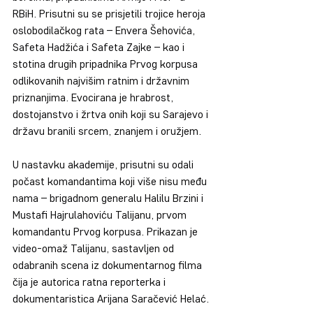
RBiH. Prisutni su se prisjetili trojice heroja 
oslobodilačkog rata – Envera Šehovića, 
Safeta Hadžića i Safeta Zajke – kao i 
stotina drugih pripadnika Prvog korpusa 
odlikovanih najvišim ratnim i državnim 
priznanjima. Evocirana je hrabrost, 
dostojanstvo i žrtva onih koji su Sarajevo i 
državu branili srcem, znanjem i oružjem.
U nastavku akademije, prisutni su odali 
počast komandantima koji više nisu među 
nama – brigadnom generalu Halilu Brzini i 
Mustafi Hajrulahoviću Talijanu, prvom 
komandantu Prvog korpusa. Prikazan je 
video-omaž Talijanu, sastavljen od 
odabranih scena iz dokumentarnog filma 
čija je autorica ratna reporterka i 
dokumentaristica Arijana Saračević Helać.