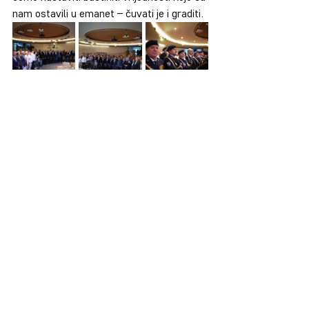
nam ostavili u emanet – čuvati je i graditi.