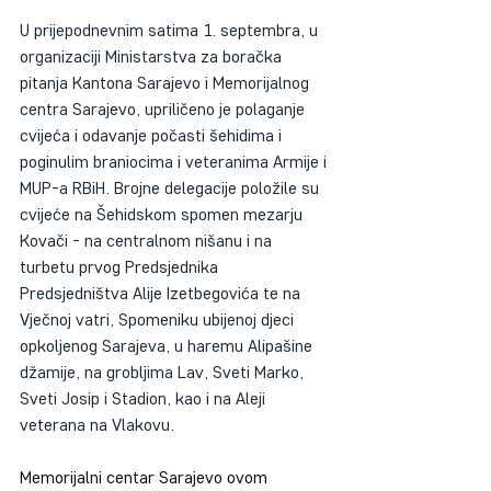
U prijepodnevnim satima 1. septembra, u 
organizaciji Ministarstva za boračka 
pitanja Kantona Sarajevo i Memorijalnog 
centra Sarajevo, upriličeno je polaganje 
cvijeća i odavanje počasti šehidima i 
poginulim braniocima i veteranima Armije i 
MUP-a RBiH. Brojne delegacije položile su 
cvijeće na Šehidskom spomen mezarju 
Kovači - na centralnom nišanu i na 
turbetu prvog Predsjednika 
Predsjedništva Alije Izetbegovića te na 
Vječnoj vatri, Spomeniku ubijenoj djeci 
opkoljenog Sarajeva, u haremu Alipašine 
džamije, na grobljima Lav, Sveti Marko, 
Sveti Josip i Stadion, kao i na Aleji 
veterana na Vlakovu. 
Memorijalni centar Sarajevo ovom 