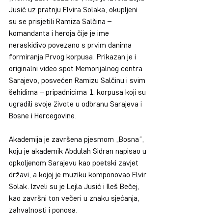
Jusić uz pratnju Elvira Solaka, okupljeni 
su se prisjetili Ramiza Salčina – 
komandanta i heroja čije je ime 
neraskidivo povezano s prvim danima 
formiranja Prvog korpusa. Prikazan je i 
originalni video spot Memorijalnog centra 
Sarajevo, posvećen Ramizu Salčinu i svim 
šehidima – pripadnicima 1. korpusa koji su 
ugradili svoje živote u odbranu Sarajeva i 
Bosne i Hercegovine.
Akademija je završena pjesmom „Bosna“, 
koju je akademik Abdulah Sidran napisao u 
opkoljenom Sarajevu kao poetski zavjet 
državi, a kojoj je muziku komponovao Elvir 
Solak. Izveli su je Lejla Jusić i Ileš Bečej, 
kao završni ton večeri u znaku sjećanja, 
zahvalnosti i ponosa.