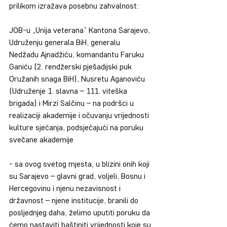
prilikom izražava posebnu zahvalnost:
JOB-u „Unija veterana“ Kantona Sarajevo, 
Udruženju generala BiH, generalu 
Nedžadu Ajnadžiću, komandantu Faruku 
Ganiću (2. rendžerski pješadijski puk 
Oružanih snaga BiH), Nusretu Aganoviću 
(Udruženje 1. slavna – 111. viteška 
brigada) i Mirzi Salčinu – na podršci u 
realizaciji akademije i očuvanju vrijednosti 
kulture sjećanja, podsjećajući na poruku 
svečane akademije 
- sa ovog svetog mjesta, u blizini onih koji 
su Sarajevo – glavni grad, voljeli, Bosnu i 
Hercegovinu i njenu nezavisnost i 
državnost – njene institucije, branili do 
posljednjeg daha, želimo uputiti poruku da 
ćemo nastaviti baštiniti vrijednosti koje su 