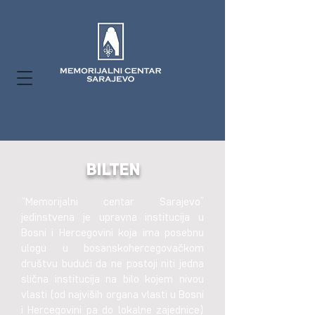
BILTEN
“Memorijalni centar Sarajevo”
jedinstvena je upravna institucija u
Bosni i Hercegovini koja ima posebnu
ulogu u bosanskohercegovačkom
društvu budući da ne postoji niti jedna
slična institucija na bilo kojem nivou
vlasti (od najviših organa vlasti u Bosni
i Hercegovini pa do lokalne zajednice)