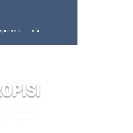
 spomenici
Više
OPISI
 rada organa uprave,
evo na raspolaganje