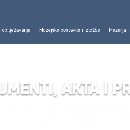
i obilježavanja
Muzejske postavke i izložbe
Mezarja i
MENTI, AKTA I PR
7 Uredbe o vrsti i postupku objavljivanja propisa i javnosti
 javnih ustanova i pravnih lica čiji je osnivač Kanton Saraj
stavljamo sljedeću dokumentaciju: