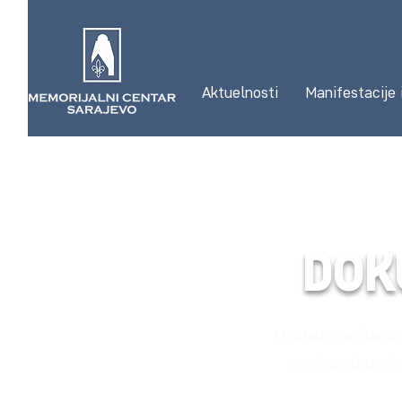
Aktuelnosti
Manifestacije 
DOKU
U skladu sa članom 
javnih preduzeća,