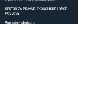
SEKTOR ZA PRAVNE, EKONOMSKE I OPĆE
POSLOVE
Pomoćnik direktora:
Tel:
+387 33 252-221
e-pošta:
ekonomsko@mcsarajevo.ba
;
pravno@mcsarajevo.ba
SEKTOR ZA POSLOVE IZGRADNJE,
UREĐENJA I ODRŽAVANJA GROBALJA,
SPOMEN-OBILJEŽJA I MEMORIJALNIH
CENTARA
Pomoćnik direktora:
Tel:
+387 33 252-217
e-pošta:
tehnicko@mcsarajevo.ba
SEKTOR ZA SIGURNOST
Pomoćnik direktora:
Tel:
+387 33 252-348
e-pošta:
sigurnost@mcsarajevo.ba