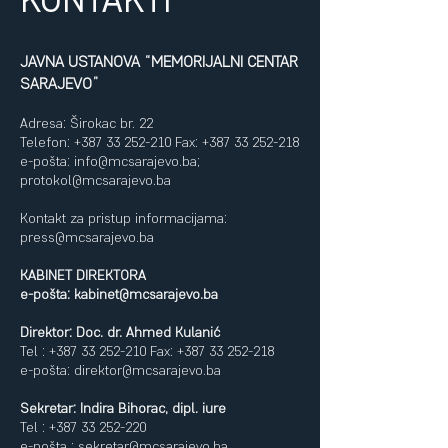
JAVNA USTANOVA “MEMORIJALNI CENTAR
SARAJEVO”
Adresa: Širokac br. 22
Telefon:
+387 33 252-210
Fax:
+387 33 252-218
e-pošta:
info@mcsarajevo.ba
;
protokol@mcsarajevo.ba
Kontakt za pristup informacijama:
press@mcsarajevo.ba
KABINET DIREKTORA
e-pošta:
kabinet@mcsarajevo.ba
Direktor: Doc. dr. Ahmed Kulanić
Tel :
+387 33 252-210
Fax:
+387 33 252-218
e-pošta:
direktor@mcsarajevo.ba
Sekretar: Indira Bihorac, dipl. iure
Tel :
+387 33 252-220
e-pošta :
sekretar@mcsarajevo.ba