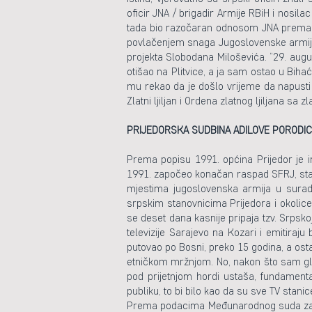
oficir JNA / brigadir Armije RBiH i nosilac
tada bio razočaran odnosom JNA prema ju
povlačenjem snaga Jugoslovenske armije 
projekta Slobodana Miloševića. “29. august
otišao na Plitvice, a ja sam ostao u Bih
mu rekao da je došlo vrijeme da napusti J
Zlatni ljiljan i Ordena zlatnog ljiljana sa 
PRIJEDORSKA SUDBINA ADILOVE PORODI
Prema popisu 1991. općina Prijedor je i
1991. započeo konačan raspad SFRJ, stanje
mjestima jugoslovenska armija u sura
srpskim stanovnicima Prijedora i okolic
se deset dana kasnije pripaja tzv. Srpsko
televizije Sarajevo na Kozari i emitiraj
putovao po Bosni, preko 15 godina, a ost
etničkom mržnjom. No, nakon što sam gled
pod prijetnjom hordi ustaša, fundamenta
publiku, to bi bilo kao da su sve TV stani
Prema podacima Međunarodnog suda za rat