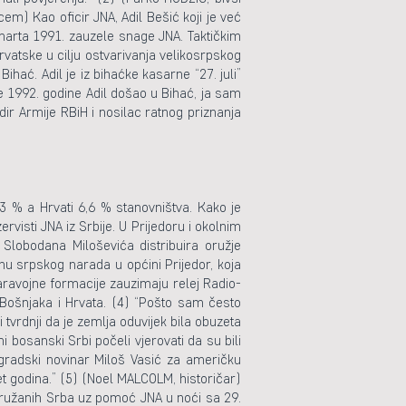
ncem) Kao oficir JNA, Adil Bešić koji je već
marta 1991. zauzele snage JNA. Taktičkim
atske u cilju ostvarivanja velikosrpskog
ihać. Adil je iz bihaćke kasarne “27. juli”
e 1992. godine Adil došao u Bihać, ja sam
dir Armije RBiH i nosilac ratnog priznanja
3 % a Hrvati 6,6 % stanovništva. Kako je
visti JNA iz Srbije. U Prijedoru i okolnim
obodana Miloševića distribuira oružje
u srpskog narada u općini Prijedor, koja
paravojne formacije zauzimaju relej Radio-
v Bošnjaka i Hrvata. (4) “Pošto sam često
vrdnji da je zemlja oduvijek bila obuzeta
bosanski Srbi počeli vjerovati da su bili
ogradski novinar Miloš Vasić za američku
pet godina.” (5) (Noel MALCOLM, historičar)
oružanih Srba uz pomoć JNA u noći sa 29.