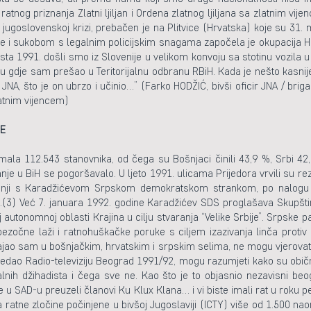
 ratnog priznanja Zlatni ljiljan i Ordena zlatnog ljiljana sa zlatnim vije
goslovenskoj krizi, prebačen je na Plitvice (Hrvatska) koje su 31. 
i sukobom s legalnim policijskim snagama započela je okupacija Hrv
a 1991. došli smo iz Slovenije u velikom konvoju sa stotinu vozila u B
aću gdje sam prešao u Teritorijalnu odbranu RBiH. Kada je nešto kasnij
NA, što je on ubrzo i učinio…” (Farko HODŽIĆ, bivši oficir JNA / briga
zlatnim vijencem)
CE
mala 112.543 stanovnika, od čega su Bošnjaci činili 43,9 %, Srbi 42,
 u BiH se pogoršavalo. U ljeto 1991. ulicama Prijedora vrvili su rezer
dnji s Karadžićevom Srpskom demokratskom strankom, po nalogu Sl
e.(3) Već 7. januara 1992. godine Karadžićev SDS proglašava Skupštin
j autonomnoj oblasti Krajina u cilju stvaranja “Velike Srbije”. Srpske 
u bezočne laži i ratnohuškačke poruke s ciljem izazivanja linča proti
ajao sam u bošnjačkim, hrvatskim i srpskim selima, ne mogu vjerovati t
ao Radio-televiziju Beograd 1991/92, mogu razumjeti kako su obični 
lnih džihadista i čega sve ne. Kao što je to objasnio nezavisni be
ce u SAD-u preuzeli članovi Ku Klux Klana… i vi biste imali rat u roku 
ne zločine počinjene u bivšoj Jugoslaviji (ICTY) više od 1.500 na