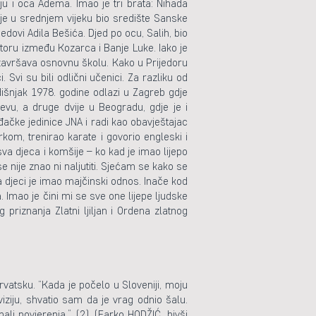
u i oca Adema. Imao je tri brata: Nihada
 je u srednjem vijeku bio središte Sanske
dovi Adila Bešića. Djed po ocu, Salih, bio
storu između Kozarca i Banje Luke. Iako je
n završava osnovnu školu. Kako u Prijedoru
 Svi su bili odlični učenici. Za razliku od
odišnjak 1978. godine odlazi u Zagreb gdje
evu, a druge dvije u Beogradu, gdje je i
đačke jedinice JNA i radi kao obavještajac
rkom, trenirao karate i govorio engleski i
 sva djeca i komšije – ko kad je imao lijepo
e nije znao ni naljutiti. Sjećam se kako se
 djeci je imao majčinski odnos. Inače kod
. Imao je čini mi se sve one lijepe ljudske
 priznanja Zlatni ljiljan i Ordena zlatnog
rvatsku. “Kada je počelo u Sloveniji, moju
viziju, shvatio sam da je vrag odnio šalu.
ali povjerenja.” (2) (Farko HODŽIĆ, bivši