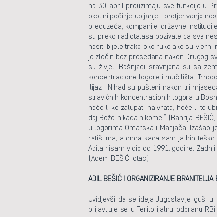
na 30. april preuzimaju sve funkcije u P
okolini počinje ubijanje i protjerivanje 
preduzeća, kompanije, državne institucije
su preko radiotalasa pozivale da sve nes
nositi bijele trake oko ruke ako su vjerni 
je zločin bez presedana nakon Drugog svj
su živjeli Bošnjaci sravnjena su sa zem
koncentracione logore i mučilišta: Trnopo
Ilijaz i Nihad su pušteni nakon tri mjese
stravičnih koncentracionih logora u Bosn
hoće li ko zalupati na vrata, hoće li te u
daj Bože nikada nikome.” (Bahrija BEŠIĆ,
u logorima Omarska i Manjača. Izašao je
ratištima, a onda kada sam ja bio teško 
Adila nisam vidio od 1991. godine. Zadnji
(Adem BEŠIĆ, otac)
ADIL BEŠIĆ I ORGANIZIRANJE BRANITELJA 
Uvidjevši da se ideja Jugoslavije guši u
prijavljuje se u Teritorijalnu odbranu R