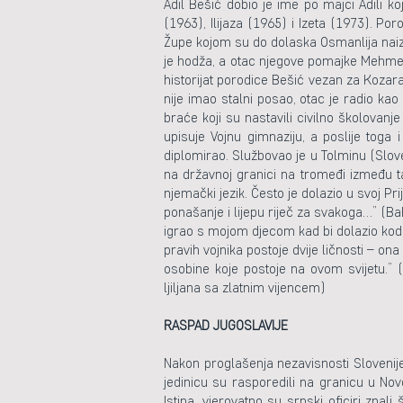
Adil Bešić dobio je ime po majci Adili 
(1963), Ilijaza (1965) i Izeta (1973). P
Župe kojom su do dolaska Osmanlija naizmj
je hodža, a otac njegove pomajke Mehmedal
historijat porodice Bešić vezan za Kozara
nije imao stalni posao, otac je radio kao 
braće koji su nastavili civilno školovanj
upisuje Vojnu gimnaziju, a poslije toga
diplomirao. Službovao je u Tolminu (Slove
na državnoj granici na tromeđi između tad
njemački jezik. Često je dolazio u svoj Pri
ponašanje i lijepu riječ za svakoga…” (Bah
igrao s mojom djecom kad bi dolazio kod 
pravih vojnika postoje dvije ličnosti – on
osobine koje postoje na ovom svijetu.” (F
ljiljana sa zlatnim vijencem)
RASPAD JUGOSLAVIJE
Nakon proglašenja nezavisnosti Slovenije 
jedinicu su rasporedili na granicu u Novo
Istina, vjerovatno su srpski oficiri zna