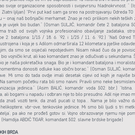
azao svoje organizacione sposobnosti i svojevrsnu hladnokrvnost. ” 
 Zlatni ljiljan) “Prvi put kad sam ga sreo na postrojavanju Odreda TO ‘V
– onaj naš bošnjački merhamet. Znao je reći prilikom nekih teških zad
a je uvijek bio budan.” (Osman SULJIĆ, komandir čete 2. bataljona 502
a traži od svojih vojnika profesionalno obavljanje zadataka, strog
 2. bataljona: 1/15 / 18. 6. ’92. i 1/25 / 11. 6. ’92.) “Naš Odred 
 ustrojena i koja je s Adilom odmarširala 12 kilometara pješke odavde
jim, da smo se osjećali nepobjedivim. Nisam nikad čuo da je povisio
o vojnički krut, ali kao komandant znao je odlučivati u sekundama. Štitio
io je naša pokretačka snaga. Bio je i komandant bataljona i moralista
 momentima donositi odluke kao obični borac.” (Osman SULJIĆ, komand
ljave. Mi smo do tada ovdje imali desetak cijevi od kojih je najviše
a samom početku rata bili smo naivni. Pravili smo neke besmislene
nizacija jedinica.” (Asim BALIĆ, komandir voda 502. bbr.) “Istin
ca, ali bogami u napadu i odbrani nije to bilo presudno. Adil nije ima
a znaš voziti tenk, da znaš pucati iz topa… Nama je bilo važno da li
 helikoptere, vbr-ove, tenkovske jedinice. Mi smo bili ljudi s tri met
atelja’, pa ako ne prođeš gotov si. Vojno obrazovanje njemu nije po
…” (Hamdija ABDIĆ TIGAR, komandant 502. slavne brdske brigade)
KIH BRDA