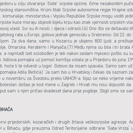
rijedoru u cilju stvaranja “čiste” srpske općine, čime nezakonitim puč
nesrpskog stanovništva. Krizni štab Srpske autonomne regije Krajine iz
, komunalije, ministarstva i Vojsku Republike Srpske mogu voditi jedi
rpske kuće moraju objesiti bijelu krpu kao znak vjernosti srpskim vlas
novoj vlasti. Svi su ih nosili, i djeca i odrasli.(6) Ono što se dešavalo
etskog rata u Evropi, gotovo jednak genocidu u Srebrenici. Od 22. do
ljom. Za dva dana, samo u Kozarcu je ubijeno 800 ljudi, a preživj
lje, Omarska, Keraterm i Manjača.(7) Među njima su bila i tri brata Ad
ca, a najmlađi Izet oslobođen je tek nakon sedam mjeseci pošto su svj
i. Adilova pomajka uz pomoć komšija ostala je u Prijedoru do juna 1
biti, hoće li te odvesti u logor. Gotovo da nisam spavala. Samo sam uč
 pomajka Adila Bešića) “Ja sam bio u Hrvatskoj i čekao da saznam za s
 u novembru za Švedsku preko UNHCR-a. Ilijaz se neko vrijeme nako
bolestan došao je kod mene u Zagreb i Hrvati mu nisu dopustili da se
 put sam s njim pričao dvadeset dana prije pogibije. Stigli smo se samo
BIHAĆA
 krvi prijedorskih, kozaračkih i drugih žrtava velikosrpske agresije, 
BiH u Bihaću, gdje preuzima Odred Teritorijalne odbrane “Gata-Vrsta