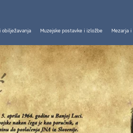
i obilježavanja
Muzejske postavke i izložbe
Mezarja i