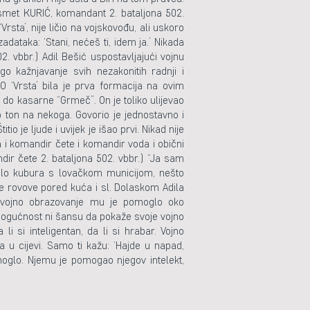
(Ismet KURIĆ, komandant 2. bataljona 502.
rsta’, nije ličio na vojskovođu, ali uskoro
ataka: ‘Stani, nećeš ti, idem ja.’ Nikada
. vbbr.) Adil Bešić uspostavljajući vojnu
o kažnjavanje svih nezakonitih radnji i
TO ‘Vrsta’ bila je prva formacija na ovim
 do kasarne “Grmeč”. On je toliko ulijevao
 ton na nekoga. Govorio je jednostavno i
 je ljude i uvijek je išao prvi. Nikad nije
 i komandir čete i komandir voda i obični
ir čete 2. bataljona 502. vbbr.) “Ja sam
 bilo kubura s lovačkom municijom, nešto
 rovove pored kuća i sl. Dolaskom Adila
a, vojno obrazovanje mu je pomoglo oko
o mogućnost ni šansu da pokaže svoje vojno
 si inteligentan, da li si hrabar. Vojno
ka u cijevi. Samo ti kažu: ‘Hajde u napad,
moglo. Njemu je pomogao njegov intelekt,