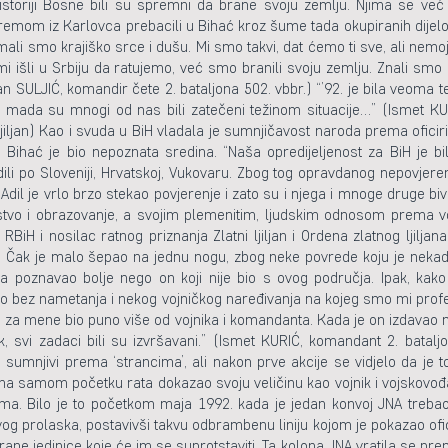
u historiji Bosne bili su spremni da brane svoju zemlju. Njima se ve
om iz Karlovca prebacili u Bihać kroz šume tada okupiranih dijelova
imali smo krajiško srce i dušu. Mi smo takvi, dat ćemo ti sve, ali nemoj
mo mi išli u Srbiju da ratujemo, već smo branili svoju zemlju. Znali s
an SULJIĆ, komandir čete 2. bataljona 502. vbbr.) “’92. je bila veoma 
na, mada su mnogi od nas bili zatečeni težinom situacije…” (Ismet KU
 ljiljan) Kao i svuda u BiH vladala je sumnjičavost naroda prema oficir
 Bihać je bio nepoznata sredina. “Naša opredijeljenost za BiH je bi
 po Sloveniji, Hrvatskoj, Vukovaru. Zbog tog opravdanog nepovjerenj
 Adil je vrlo brzo stekao povjerenje i zato su i njega i mnoge druge biv
stvo i obrazovanje, a svojim plemenitim, ljudskim odnosom prema 
e RBiH i nosilac ratnog priznanja Zlatni ljiljan i Ordena zlatnog ljil
 Čak je malo šepao na jednu nogu, zbog neke povrede koju je nekad
ja poznavao bolje nego on koji nije bio s ovog područja. Ipak, kako
 to bez nametanja i nekog vojničkog naređivanja na kojeg smo mi profe
 je za mene bio puno više od vojnika i komandanta. Kada je on izdavao n
ak, svi zadaci bili su izvršavani.” (Ismet KURIĆ, komandant 2. batalj
ici sumnjivi prema ‘strancima’, ali nakon prve akcije se vidjelo da j
na samom početku rata dokazao svoju veličinu kao vojnik i vojskovođa
ama. Bilo je to početkom maja 1992. kada je jedan konvoj JNA trebao
vog prolaska, postavivši takvu odbrambenu liniju kojom je pokazao ofic
ane jedinice koje će im se suprotstaviti. Ta kolona JNA vratila se pre