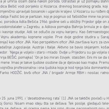
koja je umrla osam dana nakon poroda. Odrastao je uz pomajku Bahrij
orodica Bešić vodi porijeklo iz Kozarca, drevnog bosanskog grada, koji
enično upravljali bosanski i ugarski kraljevi. U Kozarcu su rođeni dje
ija Fazlić bio je partizan, koji je poginuo od fašističke mine na pro
c, porodica Adila Bešića 1966. godine seli u obližnji Prijedor gdje o
vodoinstalater u Zagrebu, a Adilova pomajka Bahrija brinula je o djeci.
e i kasnije studije, Adil se odlučio za vojnu karijeru. Kao četrnaestog
 i Vojnu akademiju kopnene vojske. Prve dvije godine studira u Saraj
nija) kao oficir JNA. Kao perspektivni oficir JNA završava kurs za izvi
ašnje Jugoslavije, Austrije i Italije. Aktivno se bavio skijanjem, koša
jedor. “Njega je voljelo i staro i mlado. Ovdje u Prijedoru su ga voljela
rija BEŠIĆ, pomajka) “On je bio miran čovjek, staložen, čini mi se da s
mene. Imao je takve ljudske osobine da je djelovao kao majka. Prema
a vojnička profesionalna i ona ljudska koja je kod njega bila dominantna
arko HODŽIĆ, bivši oficir JNA / brigadir Armije RBiH i nosilac ratnog
25. juna 1991. i “desetodnevnog rata” (1) JNA se taktički povlači u H
j Gorici. Nisam imao ideju šta se dešava. Tek poslije, gledajući tele
li šta se dešava, ali prema nama koji smo druge nacionalnosti nisu im