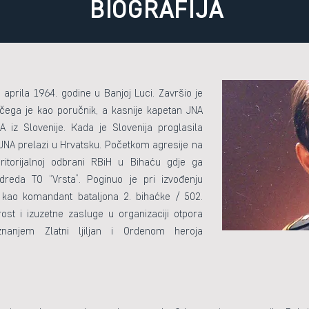
BIOGRAFIJA
. aprila 1964. godine u Banjoj Luci. Završio je
ega je kao poručnik, a kasnije kapetan JNA
iz Slovenije. Kada je Slovenija proglasila
 JNA prelazi u Hrvatsku. Početkom agresije na
ritorijalnoj odbrani RBiH u Bihaću gdje ga
eda TO “Vrsta”. Poginuo je pri izvođenju
kao komandant bataljona 2. bihaćke / 502.
ost i izuzetne zasluge u organizaciji otpora
nanjem Zlatni ljiljan i Ordenom heroja