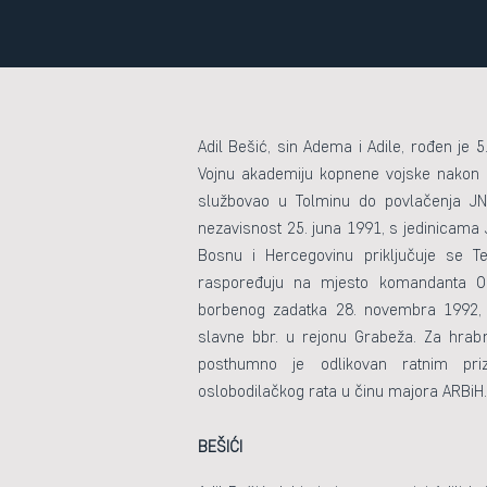
Adil Bešić, sin Adema i Adile, rođen je 5
Vojnu akademiju kopnene vojske nakon č
službovao u Tolminu do povlačenja JNA 
nezavisnost 25. juna 1991, s jedinicama
Bosnu i Hercegovinu priključuje se Te
raspoređuju na mjesto komandanta Odr
borbenog zadatka 28. novembra 1992, 
slavne bbr. u rejonu Grabeža. Za hrabr
posthumno je odlikovan ratnim priz
oslobodilačkog rata u činu majora ARBiH.
BEŠIĆI