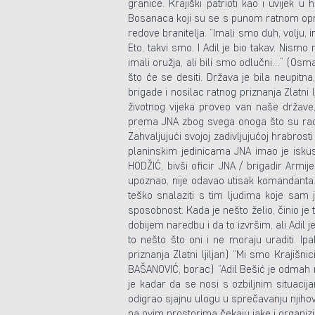
granice. Krajiški patrioti kao i uvijek 
Bosanaca koji su se s punom ratnom oprem
redove branitelja. “Imali smo duh, volju, 
Eto, takvi smo. I Adil je bio takav. Nis
imali oružja, ali bili smo odlučni…” (Osm
što će se desiti. Država je bila neupit
brigade i nosilac ratnog priznanja Zlatni
životnog vijeka proveo van naše države,
prema JNA zbog svega onoga što su radili
Zahvaljujući svojoj zadivljujućoj hrabrosti
planinskim jedinicama JNA imao je isku
HODŽIĆ, bivši oficir JNA / brigadir Armij
upoznao, nije odavao utisak komandanta.
teško snalaziti s tim ljudima koje sam 
sposobnost. Kada je nešto želio, činio je
dobijem naredbu i da to izvršim, ali Adil
to nešto što oni i ne moraju uraditi. Ip
priznanja Zlatni ljiljan) “Mi smo Krajišn
BAŠANOVIĆ, borac) “Adil Bešić je odmah 
je kadar da se nosi s ozbiljnim situacij
odigrao sjajnu ulogu u sprečavanju njiho
na ovim prostorima čekaju jake i organizir