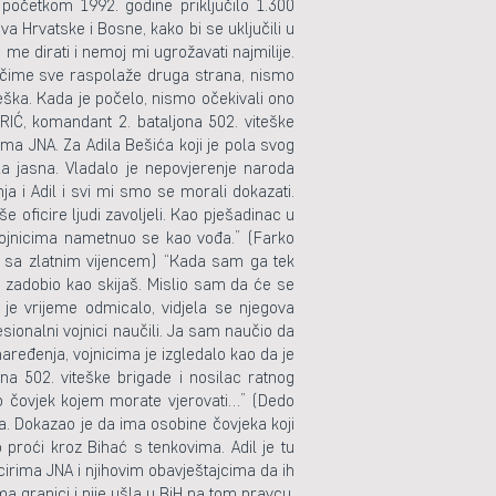
ć početkom 1992. godine priključilo 1.300
 Hrvatske i Bosne, kako bi se uključili u
 me dirati i nemoj mi ugrožavati najmilije.
mo čime sve raspolaže druga strana, nismo
teška. Kada je počelo, nismo očekivali ono
RIĆ, komandant 2. bataljona 502. viteške
ima JNA. Za Adila Bešića koji je pola svog
la jasna. Vladalo je nepovjerenje naroda
a i Adil i svi mi smo se morali dokazati.
še oficire ljudi zavoljeli. Kao pješadinac u
vojnicima nametnuo se kao vođa.” (Farko
jana sa zlatnim vijencem) “Kada sam ga tek
 zadobio kao skijaš. Mislio sam da će se
 je vrijeme odmicalo, vidjela se njegova
sionalni vojnici naučili. Ja sam naučio da
aređenja, vojnicima je izgledalo kao da je
ona 502. viteške brigade i nosilac ratnog
e to čovjek kojem morate vjerovati…” (Dedo
. Dokazao je da ima osobine čovjeka koji
 proći kroz Bihać s tenkovima. Adil je tu
irima JNA i njihovim obavještajcima da ih
ma granici i nije ušla u BiH na tom pravcu.