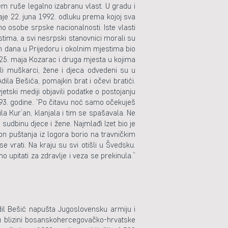
em ruše legalno izabranu vlast. U gradu i
daje 22. juna 1992. odluku prema kojoj sva
no osobe srpske nacionalnosti. Iste vlasti
tima, a svi nesrpski stanovnici morali su
 tih dana u Prijedoru i okolnim mjestima bio
 25. maja Kozarac i druga mjesta u kojima
eli muškarci, žene i djeca odvedeni su u
ila Bešića, pomajkin brat i očevi bratići.
etski mediji objavili podatke o postojanju
993. godine. “Po čitavu noć samo očekuješ
ila Kur’an, klanjala i tim se spašavala. Ne
udbinu djece i žene. Najmlađi Izet bio je
n puštanja iz logora borio na travničkim
 vrati. Na kraju su svi otišli u Švedsku.
 upitati za zdravlje i veza se prekinula.”
Adil Bešić napušta Jugoslovensku armiju i
” u blizini bosanskohercegovačko-hrvatske