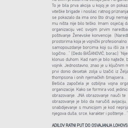
To je bila prva akcija u kojoj je on pok
viteške brigade i nosilac ratnog priznanja
se pokazalo da ima ono što drugi nemaju 
mu ništa nije bilo teško. Imam osjećaj d
organizaciju već svojim prvim naredbam
poštivanje Ženevske konvencije. (Naredbe
prostorima koja je vojnički profesionalno
samopouzdanje borcima koji su išli za n
logično…” (Dedo BAŠANOVIĆ, borac) “Nije bi
klonuo duhom. Kad nam je bilo najteže, b
vojnik. Jednostavno, znao je u ključnim
prvi donio desetak zolja u Izačić iz Že
thompsona i onih njemačkih šmajsera… N
Bešića započela je ozbiljna vojna orga
organizacije. Kako se formira vod, jedini
obrazovanje. JNA obrazovanje nauči te d
obrazovanje je bilo da naručiš avijaciju,
snabdijevanje s municijom je kod neprij
njegova duša, srce, karakter i poštenje
ADILOV RATNI PUT DO OSVAJANJA LOHOVS