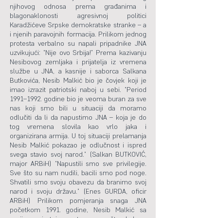
njihovog odnosa prema građanima i
blagonaklonosti agresivnoj politici
Karadžićeve Srpske demokratske stranke – a
i njenih paravojnih formacija. Prilikom jednog
protesta verbalno su napali pripadnike JNA
uzvikujući: “Nije ovo Srbija!” Prema kazivanju
Nesibovog zemljaka i prijatelja iz vremena
službe u JNA, a kasnije i saborca Salkana
Butkovića, Nesib Malkić bio je čovjek koji je
imao izrazit patriotski naboj u sebi. “Period
1991–1992. godine bio je veoma buran za sve
nas koji smo bili u situaciji da moramo
odlučiti da li da napustimo JNA – koja je do
tog vremena slovila kao vrlo jaka i
organizirana armija. U toj situaciji prelamanja
Nesib Malkić pokazao je odlučnost i ispred
svega stavio svoj narod.” (Salkan BUTKOVIĆ,
major ARBiH) “Napustili smo sve privilegije.
Sve što su nam nudili, bacili smo pod noge.
Shvatili smo svoju obavezu da branimo svoj
narod i svoju državu.” (Enes GURDA, oficir
ARBiH) Prilikom pomjeranja snaga JNA
početkom 1991. godine, Nesib Malkić sa