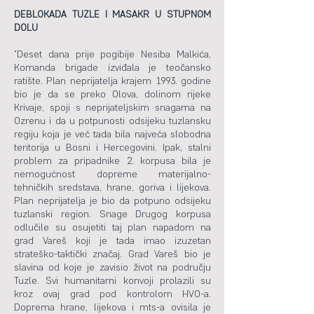
DEBLOKADA TUZLE I MASAKR U STUPNOM
DOLU
“Deset dana prije pogibije Nesiba Malkića,
Komanda brigade izviđala je teočansko
ratište. Plan neprijatelja krajem 1993. godine
bio je da se preko Olova, dolinom rijeke
Krivaje, spoji s neprijateljskim snagama na
Ozrenu i da u potpunosti odsijeku tuzlansku
regiju koja je već tada bila najveća slobodna
teritorija u Bosni i Hercegovini. Ipak, stalni
problem za pripadnike 2. korpusa bila je
nemogućnost dopreme materijalno-
tehničkih sredstava, hrane, goriva i lijekova.
Plan neprijatelja je bio da potpuno odsijeku
tuzlanski region. Snage Drugog korpusa
odlučile su osujetiti taj plan napadom na
grad Vareš koji je tada imao izuzetan
strateško-taktički značaj. Grad Vareš bio je
slavina od koje je zavisio život na području
Tuzle. Svi humanitarni konvoji prolazili su
kroz ovaj grad pod kontrolom HVO-a.
Doprema hrane, lijekova i mts-a ovisila je