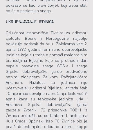
pokazao se kao pravi čovjek koji treba stati
na čelo patriotskih snaga.
UKRUPNJAVANJE JEDINICA
Odlučnost stanovništva Živinica za odbranu
cjelovite Bosne i Hercegovine najbolje
pokazuje podatak da su u Živinicama već 2.
aprila 1992. godine formirane dobrovoljačke
jedinice koje su trebale pomoći malobrojnim
braniteljima Bijeljine koje su prethodni dan
napale paravojne snage SDS-a i snage
Srpske dobrovoljačke garde predvođene
ratnim zločincem Željkom Ražnjatovićem
Arkanom. Nažalost, ta jedinica nije
učestvovala u odbrani Bijeljine, jer tada štab
TO nije imao dovoljno naoružanja. Ipak, već 9.
aprila kada su tenkovske jedinice JNA i
Arkanova Srpska dobrovoljačka garda
zauzele Zvornik, 72 pripadnika TOBiH iz
Živinica pridružili su se hrabrim braniteljima
Kula-Grada. Općinski štab TO Živinice bio je
prvi štab teritorijalne odbrane u zemlji koji je