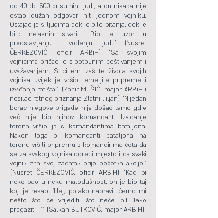
od 40 do 500 prisutnih ljudi, a on nikada nije
ostao dužan odgovor niti jednom vojniku.
Ostajao je s ljudima dok je bilo pitanja, dok je
bilo nejasnih stvari… Bio je uzor u
predstavljanju i vođenju ljudi.” (Nusret
ČERKEZOVIĆ, oficir ARBiH) “Sa svojim
vojnicima pričao je s potpunim poštivanjem i
uvažavanjem. S ciljem zaštite života svojih
vojnika uvijek je vršio temeljite pripreme i
izviđanja ratišta.” (Zahir MUŠIĆ, major ARBiH i
nosilac ratnog priznanja Zlatni ljiljan) “Nijedan
borac njegove brigade nije došao tamo gdje
već nije bio njihov komandant. Izviđanje
terena vršio je s komandantima bataljona.
Nakon toga bi komandanti bataljona na
terenu vršili pripremu s komandirima četa da
se za svakog vojnika odredi mjesto i da svaki
vojnik zna svoj zadatak prije početka akcije.”
(Nusret ČERKEZOVIĆ, oficir ARBiH) “Kad bi
neko pao u neku malodušnost, on je bio taj
koji je rekao: ‘Hej, polako napravit ćemo mi
nešto što će vrijediti, što neće biti lako
pregaziti…’” (Salkan BUTKOVIĆ, major ARBiH)