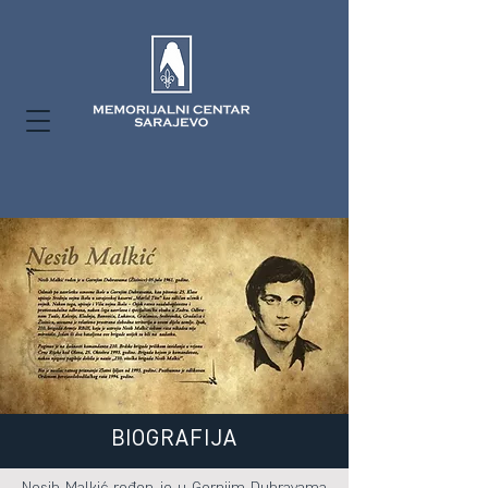
BIOGRAFIJA
Nesib Malkić rođen je u Gornjim Dubravama