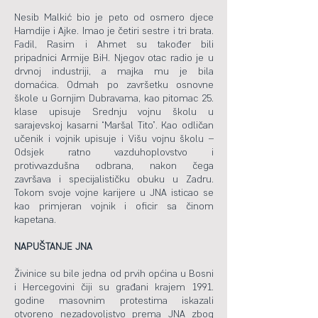
Nesib Malkić bio je peto od osmero djece
Hamdije i Ajke. Imao je četiri sestre i tri brata.
Fadil, Rasim i Ahmet su također bili
pripadnici Armije BiH. Njegov otac radio je u
drvnoj industriji, a majka mu je bila
domaćica. Odmah po završetku osnovne
škole u Gornjim Dubravama, kao pitomac 25.
klase upisuje Srednju vojnu školu u
sarajevskoj kasarni “Maršal Tito”. Kao odličan
učenik i vojnik upisuje i Višu vojnu školu –
Odsjek ratno vazduhoplovstvo i
protivvazdušna odbrana, nakon čega
završava i specijalističku obuku u Zadru.
Tokom svoje vojne karijere u JNA isticao se
kao primjeran vojnik i oficir sa činom
kapetana.
NAPUŠTANJE JNA
Živinice su bile jedna od prvih općina u Bosni
i Hercegovini čiji su građani krajem 1991.
godine masovnim protestima iskazali
otvoreno nezadovoljstvo prema JNA zbog