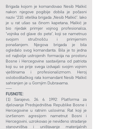
Brigada kojom je komandovao Nesib Malkić
nakon njegove pogibije dobila je počasni
naziv “210. viteška brigada „Nesib Malkić“. Iako
je u rat ušao sa činom kapetana, Malkić je
bio rijedak primjer vojnog profesionalca,
“vojnika od glave do pete”, koji se nametnuo
svojom stručnošću i primjernim
ponašanjem. Njegova brigada je bila
ogledalo svog komandanta. Bila je to jedna
od najbolje ustrojenih formacija na prostoru
Bosne i Hercegovine sastavljena od patriota
koji su se prije svega izdvajali svojim vojnim
vještinama i profesionalizmom. Heroj
oslobodilačkog rata komandant Nesib Malkić
sahranjen je u Gornjim Dubravama.
—–
FUSNOTE:
(1) Sarajevo,
26. 6. 1992
: Platforma za
djelovanje Predsjedništva Republike Bosne i
Hercegovine u ratnim uslovima: Rat koji je
izvršenom agresijom nametnut Bosni i
Hercegovini, uzrokovao je neviđeno stradanje
stanovništva i uništavanje materijalnih