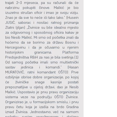
trajati 2–3 mjeseca, pa su računali da će
nabrzinu pokupiti činove. Malkić je bio
izuzetno stručan oficir i imao je svoju viziju.
Znao je da sve to neće ići tako lako.” (Husein
JUSIĆ, saborac i nosilac ratnog priznanja
Zlatni ljiljan) „Živinice su bile idealno mjesto
za odgovornog i sposobnog oficira kakav je
bio Nesib Malkić. Mi smo od početka znali da
hoćemo da se borimo za državu Bosnu i
Hercegovinu i da je očuvamo u njenim
historijskim granicama. Platforma
Predsjedništva RBiH za nas je bila svetinja.(1)
Od samog početka imali smo multietnički
sastav jedinica i komandi.” (Hasan
MURATOVIĆ, ratni komandant OŠTO) Prve
ozbiljnije obrise dobre organizacije, po kojoj
će živiničke snage kasnije postati
prepoznatljive u cijeloj državi, dao je Nesib
Malkić. Uspostavio je prvu pravu organizaciju
sistema veze na području OŠTO Živinice.
Organizirao je, u formacijskom smislu, i prvu
pravu četu koja je izašla na brdo Gradina
iznad Živinica. Jednostavno, već na samom
početku svojim angažmanom i djelima