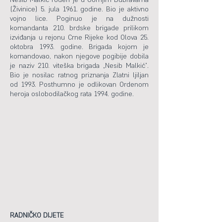
(Živinice) 5. jula 1961. godine. Bio je aktivno
vojno lice. Poginuo je na dužnosti
komandanta 210. brdske brigade prilikom
izviđanja u rejonu Crne Rijeke kod Olova 25.
oktobra 1993. godine. Brigada kojom je
komandovao, nakon njegove pogibije dobila
je naziv 210. viteška brigada „Nesib Malkić”.
Bio je nosilac ratnog priznanja Zlatni ljiljan
od 1993. Posthumno je odlikovan Ordenom
heroja oslobodilačkog rata 1994. godine.
RADNIČKO DIJETE