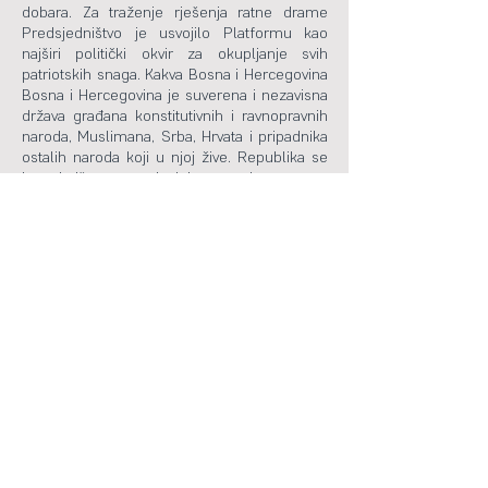
dobara. Za traženje rješenja ratne drame
Predsjedništvo je usvojilo Platformu kao
najširi politički okvir za okupljanje svih
patriotskih snaga. Kakva Bosna i Hercegovina
Bosna i Hercegovina je suverena i nezavisna
država građana konstitutivnih i ravnopravnih
naroda, Muslimana, Srba, Hrvata i pripadnika
ostalih naroda koji u njoj žive. Republika se
konstituiše na principima parlamentarne
građanske demokratije, što podrazumijeva
prije svega tržišnu ekonomiju, stranački
pluralizam i ljudska prava i slobode.
Unutrašnje ustrojstvo BiH, kao
multinacionalne i multireligijske zajednice,
zasniva se na regionalnoj i lokalnoj
samoupravi koja uvažava ekonomske,
kulturne, historijske i etničke kriterije.
Lokalna i regionalna samouprava ne može
biti u suprotnosti sa principima teritorijalnog
integriteta i jedinstvenog funkcionisanja vlasti
na cijeloj teritoriji Bosne i Hercegovine.
Odnosi i institucije koje garantuju nacionalnu
ravnopravnost Tri konstitutivna naroda,