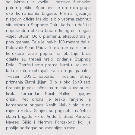
se iskrcaju iz vozila i nastave šumskim
putem pješke. Spontano se oformila grupa
oko komandanta brigade. Prema sjećanju
njegovih oficira Malkić je bio veoma zabrinut
situacijom u Stupnom Dolu. Kada su došli u
neposrednu blizinu brda s kojeg se mogao
vidjeti Stupni Do u plamenu, eksplodirala je
prva granata. Pala je nekih 100 metara dalje.
Pukovnik Sead Paravlić rekao je da se prije
korekture vatre popnu na obližnje brdo
odakle su trebali vršiti izviđanje Stupnog
Dola. “Potrčali smo prema šumi u zaklon i
tada se čuo rotirajući zvuk druge granate.”
(Husein JUSIĆ, saborac i nosilac ratnog
priznanja Zlatni ljiljan) Bilo je oko 16:40 sati.
Granata je pala tačno na mjesto kuda su se
kretali komandant Nesib Malkić i njegovi
oficiri. Pet oficira je teško ranjeno, a
komandant brigade Nesib Malkić bio je na
mjestu mrtav. S njim su poginuli i načelnik
štaba brigade Fikret Andelić, Sead Paravlić,
Nevres Šišić i Nermin Forčaković koji je
poslije podlegao od zadobijenih rana.