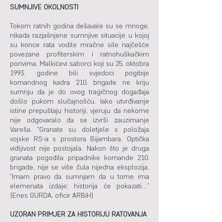
SUMNJIVE OKOLNOSTI
Tokom ratnih godina dešavale su se mnoge,
nikada razjašnjene sumnjive situacije u kojoj
su konce rata vodile mračne sile najčešće
povezane profiterskim i ratnohuškačkim
porivima. Malkićevi saborci koji su 25. oktobra
1993. godine bili svjedoci pogibije
komandnog kadra 210. brigade ne kriju
sumnju da je do ovog tragičnog događaja
došlo pukom slučajnošću. Iako utvrđivanje
istine prepuštaju historiji, vjeruju da nekome
nije odgovaralo da se izvrši zauzimanje
Vareša. “Granate su doletjele s položaja
vojske RS-a s prostora Bijambara. Optička
vidljivost nije postojala. Nakon što je druga
granata pogodila pripadnike komande 210.
brigade, nije se više čula nijedna eksplozija.
“Imam pravo da sumnjam da u tome ima
elemenata izdaje; historija će pokazati…”
(Enes GURDA, oficir ARBiH)
UZORAN PRIMJER ZA HISTORIJU RATOVANJA