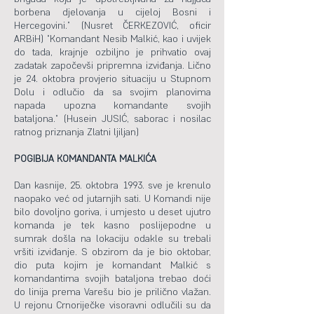
borbena djelovanja u cijeloj Bosni i
Hercegovini.” (Nusret ČERKEZOVIĆ, oficir
ARBiH) “Komandant Nesib Malkić, kao i uvijek
do tada, krajnje ozbiljno je prihvatio ovaj
zadatak započevši pripremna izviđanja. Lično
je 24. oktobra provjerio situaciju u Stupnom
Dolu i odlučio da sa svojim planovima
napada upozna komandante svojih
bataljona.“ (Husein JUSIĆ, saborac i nosilac
ratnog priznanja Zlatni ljiljan)
POGIBIJA KOMANDANTA MALKIĆA
Dan kasnije, 25. oktobra 1993. sve je krenulo
naopako već od jutarnjih sati. U Komandi nije
bilo dovoljno goriva, i umjesto u deset ujutro
komanda je tek kasno poslijepodne u
sumrak došla na lokaciju odakle su trebali
vršiti izviđanje. S obzirom da je bio oktobar,
dio puta kojim je komandant Malkić s
komandantima svojih bataljona trebao doći
do linija prema Varešu bio je prilično vlažan.
U rejonu Crnoriječke visoravni odlučili su da