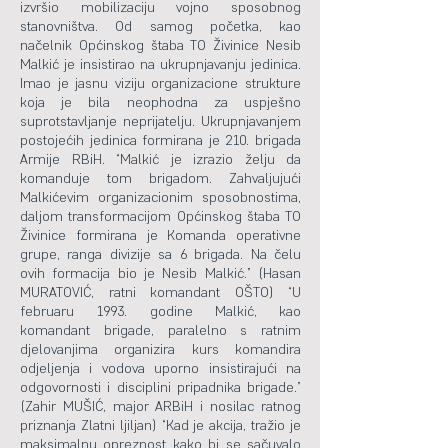
izvršio mobilizaciju vojno sposobnog
stanovništva. Od samog početka, kao
načelnik Općinskog štaba TO Živinice Nesib
Malkić je insistirao na ukrupnjavanju jedinica.
Imao je jasnu viziju organizacione strukture
koja je bila neophodna za uspješno
suprotstavljanje neprijatelju. Ukrupnjavanjem
postojećih jedinica formirana je 210. brigada
Armije RBiH. “Malkić je izrazio želju da
komanduje tom brigadom. Zahvaljujući
Malkićevim organizacionim sposobnostima,
daljom transformacijom Općinskog štaba TO
Živinice formirana je Komanda operativne
grupe, ranga divizije sa 6 brigada. Na čelu
ovih formacija bio je Nesib Malkić.” (Hasan
MURATOVIĆ, ratni komandant OŠTO) “U
februaru 1993. godine Malkić, kao
komandant brigade, paralelno s ratnim
djelovanjima organizira kurs komandira
odjeljenja i vodova uporno insistirajući na
odgovornosti i disciplini pripadnika brigade.”
(Zahir MUŠIĆ, major ARBiH i nosilac ratnog
priznanja Zlatni ljiljan) “Kad je akcija, tražio je
maksimalnu opreznost kako bi se sačuvalo