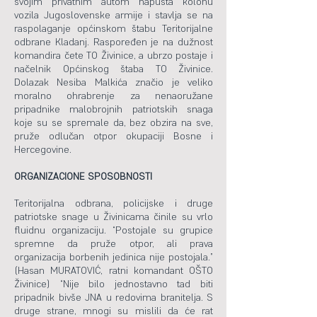
svojim privatnim autom napušta kolonu
vozila Jugoslovenske armije i stavlja se na
raspolaganje općinskom štabu Teritorijalne
odbrane Kladanj. Raspoređen je na dužnost
komandira čete TO Živinice, a ubrzo postaje i
načelnik Općinskog štaba TO Živinice.
Dolazak Nesiba Malkića značio je veliko
moralno ohrabrenje za nenaoružane
pripadnike malobrojnih patriotskih snaga
koje su se spremale da, bez obzira na sve,
pruže odlučan otpor okupaciji Bosne i
Hercegovine.
ORGANIZACIONE SPOSOBNOSTI
Teritorijalna odbrana, policijske i druge
patriotske snage u Živinicama činile su vrlo
fluidnu organizaciju. “Postojale su grupice
spremne da pruže otpor, ali prava
organizacija borbenih jedinica nije postojala.”
(Hasan MURATOVIĆ, ratni komandant OŠTO
Živinice) “Nije bilo jednostavno tad biti
pripadnik bivše JNA u redovima branitelja. S
druge strane, mnogi su mislili da će rat