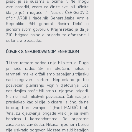
pisao je sa suzama u očima: “…Ne mogu
vam narediti, znam da činite sve, ali učinite
šta je još moguće…” (Nusret ČERKEZOVIĆ,
oficir ARBiH) Načelnik Generalštaba Armije
Republike BiH general Rasim Delić u
jednom svom govoru u Krajini rekao je da je
210. brigada najbolja brigada za ofanzivne i
defanzivne zadatke.
ČOVJEK S NEVJEROVATNOM ENERGIJOM
“U tom ratnom periodu nije bilo struje. Dugo
je noću radio. Svi mi ukućani, nekad i
rahmetli majka držali smo zapaljenu trijesku
nad njegovom kartom. Neprestano je bio
posvećen planiranju vojnih djelovanja. Još
nas dvojica braće bili smo u njegovoj brigadi.
Nismo imali nikakvih povlastica. Čak nas je i
preskakao, kad bi dijelio cigare i slično, da ne
bi drugi borci zamjerili.” (Fadil MALKIĆ, brat)
“Analizu djelovanja brigade vršio je sa svim
borcima i komandantima. Od pripreme
zadatka do završetka. Nikada nijednom borcu
nije uskratio odgovor. Možete misliti bataljon