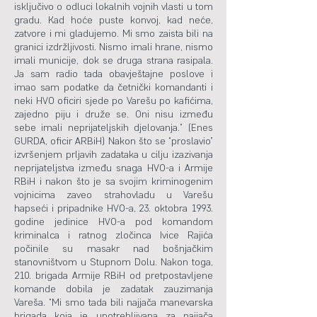
isključivo o odluci lokalnih vojnih vlasti u tom
gradu. Kad hoće puste konvoj, kad neće,
zatvore i mi gladujemo. Mi smo zaista bili na
granici izdržljivosti. Nismo imali hrane, nismo
imali municije, dok se druga strana rasipala.
Ja sam radio tada obavještajne poslove i
imao sam podatke da četnički komandanti i
neki HVO oficiri sjede po Varešu po kafićima,
zajedno piju i druže se. Oni nisu između
sebe imali neprijateljskih djelovanja.” (Enes
GURDA, oficir ARBiH) Nakon što se “proslavio”
izvršenjem prljavih zadataka u cilju izazivanja
neprijateljstva između snaga HVO-a i Armije
RBiH i nakon što je sa svojim kriminogenim
vojnicima zaveo strahovladu u Varešu
hapseći i pripadnike HVO-a, 23. oktobra 1993.
godine jedinice HVO-a pod komandom
kriminalca i ratnog zločinca Ivice Rajića
počinile su masakr nad bošnjačkim
stanovništvom u Stupnom Dolu. Nakon toga,
210. brigada Armije RBiH od pretpostavljene
komande dobila je zadatak zauzimanja
Vareša. “Mi smo tada bili najjača manevarska
brigada koja je upotrebljivana za najjača