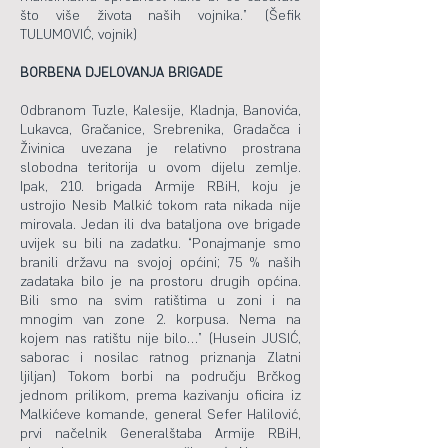
što više života naših vojnika.” (Šefik
TULUMOVIĆ, vojnik)
BORBENA DJELOVANJA BRIGADE
Odbranom Tuzle, Kalesije, Kladnja, Banovića,
Lukavca, Gračanice, Srebrenika, Gradačca i
Živinica uvezana je relativno prostrana
slobodna teritorija u ovom dijelu zemlje.
Ipak, 210. brigada Armije RBiH, koju je
ustrojio Nesib Malkić tokom rata nikada nije
mirovala. Jedan ili dva bataljona ove brigade
uvijek su bili na zadatku. “Ponajmanje smo
branili državu na svojoj općini; 75 % naših
zadataka bilo je na prostoru drugih općina.
Bili smo na svim ratištima u zoni i na
mnogim van zone 2. korpusa. Nema na
kojem nas ratištu nije bilo…” (Husein JUSIĆ,
saborac i nosilac ratnog priznanja Zlatni
ljiljan) Tokom borbi na području Brčkog
jednom prilikom, prema kazivanju oficira iz
Malkićeve komande, general Sefer Halilović,
prvi načelnik Generalštaba Armije RBiH,