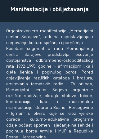
Manifestacije i obilježavanja
Organizovanjem manifestacija, „Memorijalni
centar Sarajevo“, radi na uspostavljanju i
njegovanju kulture sjećanja i pamćenja.
Poseban segment u radu Memorijalnog
centra Sarajevo predstavlja očuvanje
dostojanstva odbrambeno-oslobodilačkog
rata
1992-1995
. godine – afirmacijom lika i
djela šehida i poginulog borca. Pored
objavljivanja različitih kataloga i brošura,
emitovanja tematskih radio i TV priloga,
Memorijalni centar Sarjevo organizuje
različite sadržaje, okrugle stolove, tribine,
konferencije kao i tradicionalnu
manifestaciju “Odbrana Bosne i Hercegovine
- Igman” u okviru koje se kroz vjerske
obrede i kulturno-edukativne programe
odaje počast, spomen i sjećanje na šehide i
poginule borce Armije i MUP-a Republike
Bosne i Hercegovine.