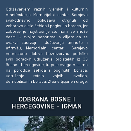
Održavanjem raznih vjerskih i kulturnih
manifestacija Memorijalni centar Sarajevo
svakodnevno pokušava otrgnuti od
zaborava djela šehida i poginulih boraca, jer
zaborav je najstrašnije sto nam se može
desiti. U svojim naporima, s ciljem da se
ovakvi sadržaji i dešavanja umnože i
afirmišu, Memorijalni centar Sarajevo
neprestano dobiva bezrezervnu podršku
svih boračkih udruženja proisteklih iz OS
Bosne i Hercegovine, tu prije svega mislimo
na porodice šehida i poginulih boraca,
udruženja ratnih vojnih invalida,
demobilisanih boraca, Zlatne ljiljane i druge.
ODBRANA BOSNE I
HERCEGOVINE - IGMAN