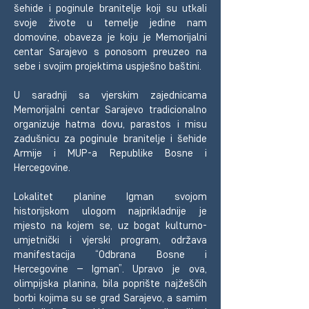
šehide i poginule branitelje koji su utkali
svoje živote u temelje jedine nam
domovine, obaveza je koju je Memorijalni
centar Sarajevo s ponosom preuzeo na
sebe i svojim projektima uspješno baštini.
U saradnji sa vjerskim zajednicama
Memorijalni centar Sarajevo tradicionalno
organizuje hatma dovu, parastos i misu
zadušnicu za poginule branitelje i šehide
Armije i MUP-a Republike Bosne i
Hercegovine.
Lokalitet planine Igman svojom
historijskom ulogom najprikladnije je
mjesto na kojem se, uz bogat kulturno-
umjetnički i vjerski program, održava
manifestacija “Odbrana Bosne i
Hercegovine – Igman”. Upravo je ova,
olimpijska planina, bila poprište najžeščih
borbi kojima su se grad Sarajevo, a samim