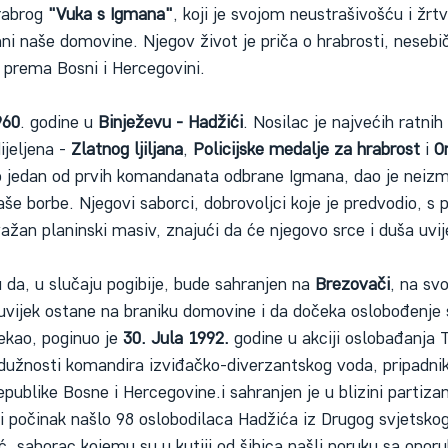
rabrog 
"Vuka s Igmana"
, koji je svojom neustrašivošću i žrt
ani naše domovine. Njegov život je priča o hrabrosti, nesebič
i prema Bosni i Hercegovini.
960
. godine u 
Binježevu - Hadžići
. Nosilac je najvećih ratnih
eljena - 
Zlatnog ljiljana
, 
Policijske medalje za hrabrost
 i 
O
o jedan od prvih komandanata odbrane Igmana, dao je neizm
še borbe. Njegovi saborci, dobrovoljci koje je predvodio, s
važan planinski masiv, znajući da će njegovo srce i duša uvije
 da, u slučaju pogibije, bude sahranjen na 
Brezovači
, na sv
auvijek ostane na braniku domovine i da dočeka oslobođenje 
ekao, poginuo je 
30. Jula 1992.
 godine u akciji oslobađanja 
 dužnosti komandira izviđačko-diverzantskog voda, pripadnik
epublike Bosne i Hercegovine.i sahranjen je u blizini parti
čni počinak našlo 98 oslobodilaca Hadžića iz Drugog svjetskog
, saborac kojemu su u kutiji od šibica našli poruku sa opor