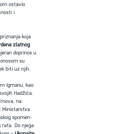
vom ostavio 
nosti i 
 priznanja koja 
rdena zlatnog 
jeran doprinos u 
 ponosom su 
k biti uz njih.
om Igmanu, kao 
svojih Hadžića. 
Trnova, na 
 Ministarstva 
zanskog spomen-
 rata. Do njega 
ukom – 
Ukopajte 