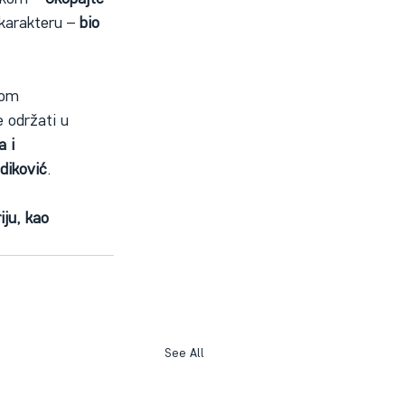
karakteru – 
bio 
kom 
 održati u 
 i 
iković
.
ju, kao 
See All