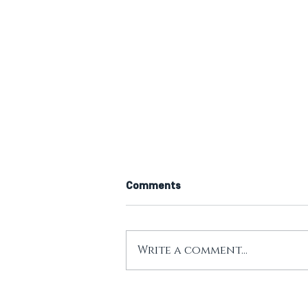
Comments
Write a comment...
Održano prvo javno
predavanje u okviru ciklusa