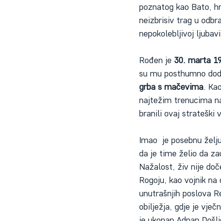
poznatog kao Bato, h
neizbrisiv trag u odbr
nepokolebljivoj ljubav
Rođen je 
30. marta 1
su mu posthumno dodij
grba s mačevima
. Ka
najtežim trenucima na
branili ovaj strateški 
Imao  je posebnu želju
da je time želio da z
Nažalost, živ nije doč
Rogoju, kao vojnik na
unutrašnjih poslova R
obilježja, gdje je vje
je ukopan Adnan Došlić