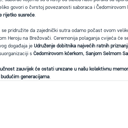
eliko govori o čvrstoj povezanosti saboraca i Čedomirovom 
e rijetko susreće
.
se pridružite da zajednički sutra odamo počast ovom veli
 Heroju na Brežovači. Ceremonija polaganja cvijeća će se
vog događaja je 
Udruženje dobitnika najvećih ratnih priznanja
suorganizaciji s 
Čedomirovom kćerkom, Sanjom Selmom Sad
lučnost zauvijek će ostati urezane u našu kolektivnu memori
 i budućim generacijama
.