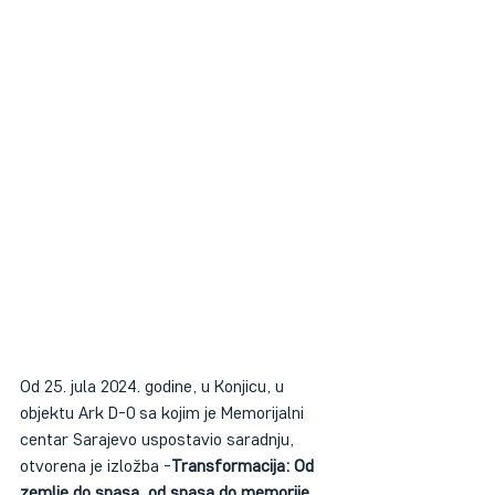
Od 25. jula 2024. godine, u Konjicu, u 
objektu Ark D-0 sa kojim je Memorijalni 
centar Sarajevo uspostavio saradnju, 
otvorena je izložba -
Transformacija: Od 
zemlje do spasa, od spasa do memorije
, 