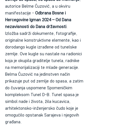
autorice Belme Ćuzović, a u okviru 
manifestacije - 
Odbrana Bosne i 
Hercegovine Igman 2024 – Od Dana 
nezavisnosti do Dana državnosti
.
Izložba sadrži dokumente, fotografije, 
originalne konstruktivne elemente, kao i 
dorodango kugle izrađene od tunelske 
zemlje. Ove kugle su nastale na radionici 
koja je okupila graditelje tunela, radnike 
na memorijalizaciji te mlade generacije.
Belma Ćuzović na jedinstven način 
prikazuje put od zemlje do spasa, a zatim 
do čuvanja uspomene Spomeničkim 
kompleksom Tunel D-B. Tunel spasa je 
simbol nade i života, žila kucavica, 
arhitektonsko-inženjersko čudo koje je 
omogućilo opstanak Sarajeva i njegovih 
građana.