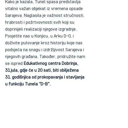
Kako je kazala, Tunel spasa predstavlja 
vitalno važan objekat iz vremena opsade 
Sarajeva. Naglasila je važnost stručnosti, 
hrabrosti i požrtvovnosti svih koji su 
doprinijeli realizaciji njegove izgradnje.
Posjetite nas u Konjicu, u Arku D-0, i 
doživite putovanje kroz historiju koje nas 
podsjeća na snagu i izdržljivost Sarajeva i 
njegovih građana. Također, pridružite nam 
se ispred 
Edukativnog centra Dobrinja, 
31.jula, gdje će u 20 sati, biti obilježena 
31. godišnjica od prokopavanja i stavljanja 
u funkciju Tunela "D-B".