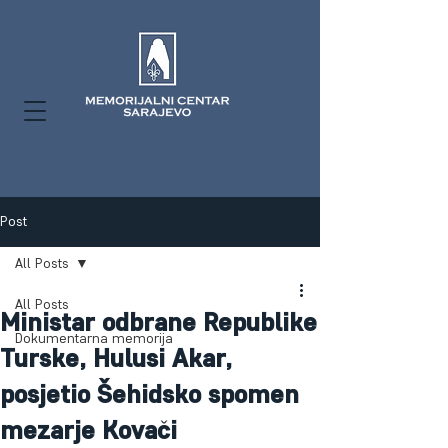
Post
All Posts
All Posts
Ministar odbrane Republike
Dokumentarna memorija
Turske, Hulusi Akar,
posjetio Šehidsko spomen
mezarje Kovači