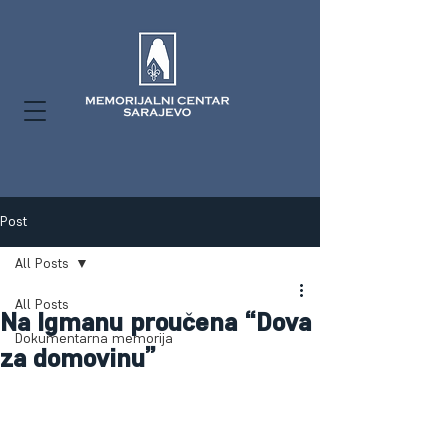
Post
All Posts
All Posts
Na Igmanu proučena “Dova
Dokumentarna memorija
za domovinu”