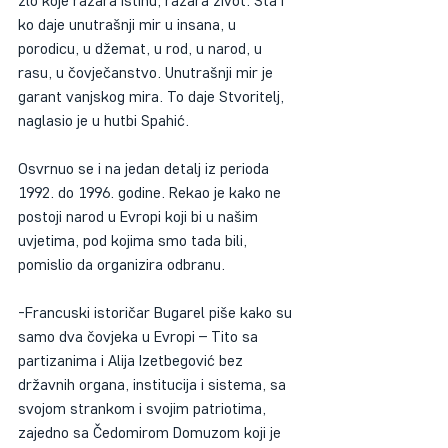
zlo koje razara istinu, razara život. Šta i 
ko daje unutrašnji mir u insana, u 
porodicu, u džemat, u rod, u narod, u 
rasu, u čovječanstvo. Unutrašnji mir je 
garant vanjskog mira. To daje Stvoritelj,  
naglasio je u hutbi Spahić.
Osvrnuo se i na jedan detalj iz perioda 
1992. do 1996. godine. Rekao je kako ne 
postoji narod u Evropi koji bi u našim 
uvjetima, pod kojima smo tada bili, 
pomislio da organizira odbranu.
-Francuski istoričar Bugarel piše kako su 
samo dva čovjeka u Evropi – Tito sa 
partizanima i Alija Izetbegović bez 
državnih organa, institucija i sistema, sa 
svojom strankom i svojim patriotima, 
zajedno sa Čedomirom Domuzom koji je 