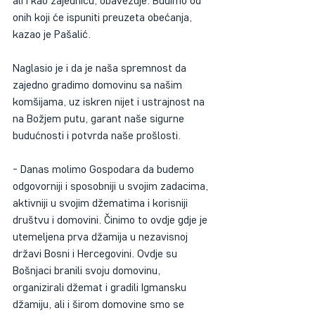
ali i kao zajednicu, obavezuje. Budimo od 
onih koji će ispuniti preuzeta obećanja, 
kazao je Pašalić.
Naglasio je i da je naša spremnost da 
zajedno gradimo domovinu sa našim 
komšijama, uz iskren nijet i ustrajnost na 
na Božjem putu, garant naše sigurne 
budućnosti i potvrda naše prošlosti.
- Danas molimo Gospodara da budemo 
odgovorniji i sposobniji u svojim zadacima, 
aktivniji u svojim džematima i korisniji 
društvu i domovini. Činimo to ovdje gdje je 
utemeljena prva džamija u nezavisnoj 
državi Bosni i Hercegovini. Ovdje su 
Bošnjaci branili svoju domovinu, 
organizirali džemat i gradili Igmansku 
džamiju, ali i širom domovine smo se 