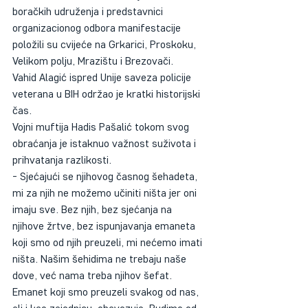
boračkih udruženja i predstavnici 
organizacionog odbora manifestacije 
položili su cvijeće na Grkarici, Proskoku, 
Velikom polju, Mrazištu i Brezovači. 
Vahid Alagić ispred Unije saveza policije 
veterana u BIH održao je kratki historijski 
čas.
Vojni muftija Hadis Pašalić tokom svog 
obraćanja je istaknuo važnost suživota i 
prihvatanja razlikosti.
- Sjećajući se njihovog časnog šehadeta, 
mi za njih ne možemo učiniti ništa jer oni 
imaju sve. Bez njih, bez sjećanja na 
njihove žrtve, bez ispunjavanja emaneta 
koji smo od njih preuzeli, mi nećemo imati 
ništa. Našim šehidima ne trebaju naše 
dove, već nama treba njihov šefat. 
Emanet koji smo preuzeli svakog od nas, 