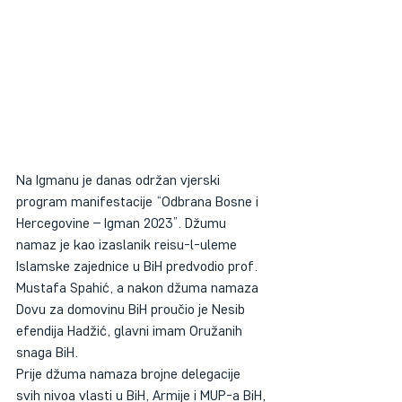
Na Igmanu je danas održan vjerski 
program manifestacije “Odbrana Bosne i 
Hercegovine – Igman 2023”. Džumu 
namaz je kao izaslanik reisu-l-uleme 
Islamske zajednice u BiH predvodio prof. 
Mustafa Spahić, a nakon džuma namaza 
Dovu za domovinu BiH proučio je Nesib 
efendija Hadžić, glavni imam Oružanih 
snaga BiH. 
Prije džuma namaza brojne delegacije 
svih nivoa vlasti u BiH, Armije i MUP-a BiH, 