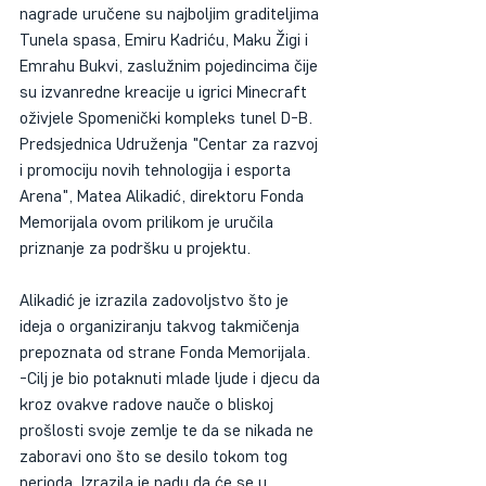
nagrade uručene su najboljim graditeljima 
Tunela spasa, Emiru Kadriću, Maku Žigi i 
Emrahu Bukvi, zaslužnim pojedincima čije 
su izvanredne kreacije u igrici Minecraft 
oživjele Spomenički kompleks tunel D-B. 
Predsjednica Udruženja "Centar za razvoj 
i promociju novih tehnologija i esporta 
Arena", Matea Alikadić, direktoru Fonda 
Memorijala ovom prilikom je uručila 
priznanje za podršku u projektu.
Alikadić je izrazila zadovoljstvo što je 
ideja o organiziranju takvog takmičenja 
prepoznata od strane Fonda Memorijala. 
-Cilj je bio potaknuti mlade ljude i djecu da 
kroz ovakve radove nauče o bliskoj 
prošlosti svoje zemlje te da se nikada ne 
zaboravi ono što se desilo tokom tog 
perioda. Izrazila je nadu da će se u 