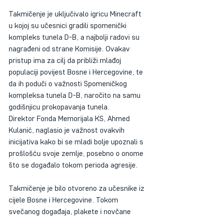
Takmičenje je uključivalo igricu Minecraft 
u kojoj su učesnici gradili spomenički 
kompleks tunela D-B, a najbolji radovi su 
nagrađeni od strane Komisije. Ovakav 
pristup ima za cilj da približi mlađoj 
populaciji povijest Bosne i Hercegovine, te 
da ih poduči o važnosti Spomeničkog 
kompleksa tunela D-B, naročito na samu 
godišnjicu prokopavanja tunela. 
Direktor Fonda Memorijala KS, Ahmed 
Kulanić, naglasio je važnost ovakvih 
inicijativa kako bi se mladi bolje upoznali s 
prošlošću svoje zemlje, posebno o onome 
što se događalo tokom perioda agresije.
Takmičenje je bilo otvoreno za učesnike iz 
cijele Bosne i Hercegovine. Tokom 
svečanog događaja, plakete i novčane 