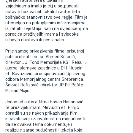
vjerskih autoriteta u lokalnim 
zajednicama imalo je cilj u potpunosti 
ostaviti bez važnih lokalnih autoriteta 
bošnjačko stanovništvo ove regije. Film je 
utemeljen na prikupljenim informacijama 
iz ratnih izvještaja, kao i na svjedočenjima 
porodica preživjelih imama i svjedoka 
njihovih ubistava ili nestanaka. 
Prije samog prikazivanja filma, prisutnoj 
publici obratili su se Ahmed Kulanić, 
direktor JU 'Fond Memorijala KS', Reisu-l-
ulema Islamske zajednice u BiH, Husein 
ef. Kavazović, predsjedavajući Upravnog 
odbora Memorijalnog centra Srebrenica, 
Ševket Hafizović i direktor JP BH Pošte, 
Mirsad Mujić.
Jedan od autora filma Hasan Hasanović 
te preživjeli imam, Mevludin ef. Hrnjić 
obratili su se nakon prikazivanja film i 
iskazali svoju zahvalnost na mogućnosti 
da se ovakva tema dokumentuje i 
realizuje zarad budućnosti i lekcija koje 