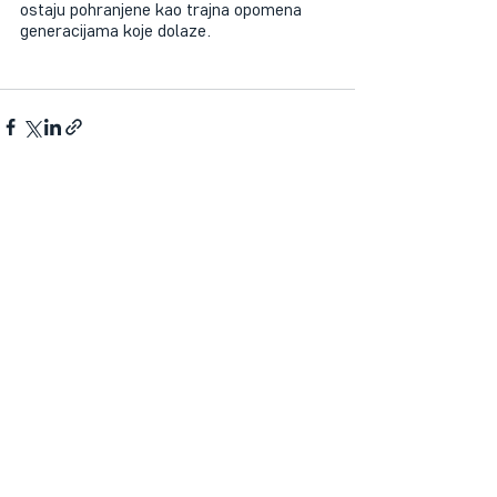
ostaju pohranjene kao trajna opomena 
generacijama koje dolaze.
Recent Posts
See All