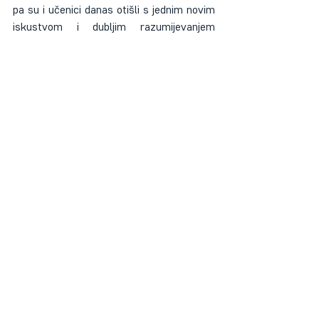
pa su i učenici danas otišli s jednim novim 
iskustvom i dubljim razumijevanjem 
historijskog značaja ovog spomeničkog 
kompleksa.
Tunel D-B u Sarajevu ostaje ne samo 
spomenik historijskim događajima, već i 
mjesto gdje se susreću različite 
generacije i kulture. Njegova popularnost 
kao turističke destinacije i interesovanje 
mladih ljudi za ovaj spomenički kompleks 
obećavaju da će njegova važnost i dalje 
rasti u godinama koje dolaze.
Recent Posts
See All