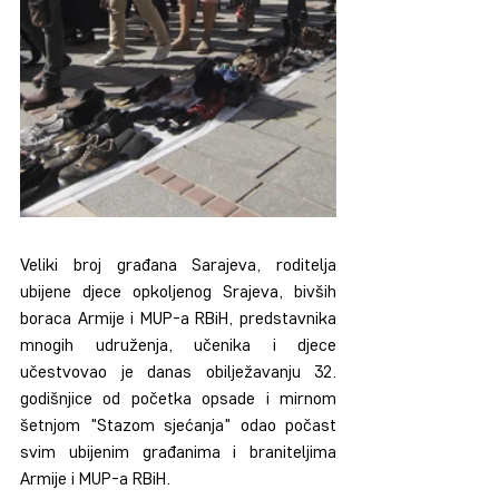
Veliki broj građana Sarajeva, roditelja 
ubijene djece opkoljenog Srajeva, bivših 
boraca Armije i MUP-a RBiH, predstavnika 
mnogih udruženja, učenika i djece 
učestvovao je danas obilježavanju 32. 
godišnjice od početka opsade i mirnom 
šetnjom "Stazom sjećanja" odao počast 
svim ubijenim građanima i braniteljima 
Armije i MUP-a RBiH.