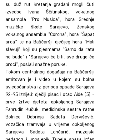
su duž rut kretanja građani mogli čuti 
izvedbe Ivana Ščitinskog, vokalnog 
ansambla "Pro Musica", hora Srednje 
muzičke škole Sarajevo, ženskog 
vokalnog ansambla "Corona", hora "Šapat 
srca" te na Baščaršji dječijeg hora "Mali 
slavuji" koji su pjesmama "Samo da rata 
ne bude" i "Sarajevo će biti, sve drugo će 
proći", poslali snažne poruke.
Tokom centralnog događaja na Baščaršiji 
emitovan je i video u kojem su bolna 
svjedočanstva iz perioda opsade Sarajeva 
92-95 iznijeli: dječiji pisac i otac Aide (5) - 
prve žrtve djeteta opkoljenog Sarajeva 
Fahrudin Kučuk, medicinska sestra ratne 
Bolnice Dobrinja Sadeta Dervišević, 
vozačica tramvaja u vrijeme opkoljenog 
Sarajeva Sadeta Lončarić, muzejski 
pedagog i uposlenik Tunela spasa Irfan 