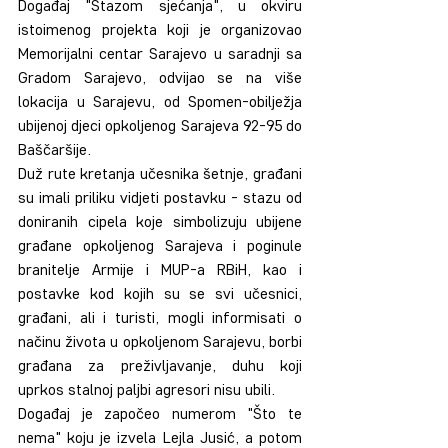
Događaj "Stazom sjećanja", u okviru 
istoimenog projekta koji je organizovao 
Memorijalni centar Sarajevo u saradnji sa 
Gradom Sarajevo, odvijao se na više 
lokacija u Sarajevu, od Spomen-obilježja 
ubijenoj djeci opkoljenog Sarajeva 92-95 do 
Baščaršije.
Duž rute kretanja učesnika šetnje, građani 
su imali priliku vidjeti postavku - stazu od 
doniranih cipela koje simbolizuju ubijene 
građane opkoljenog Sarajeva i poginule 
branitelje Armije i MUP-a RBiH, kao i 
postavke kod kojih su se svi učesnici, 
građani, ali i turisti, mogli informisati o 
načinu života u opkoljenom Sarajevu, borbi 
građana za preživljavanje, duhu koji 
uprkos stalnoj paljbi agresori nisu ubili.
Događaj je započeo numerom "Što te 
nema" koju je izvela Lejla Jusić, a potom 