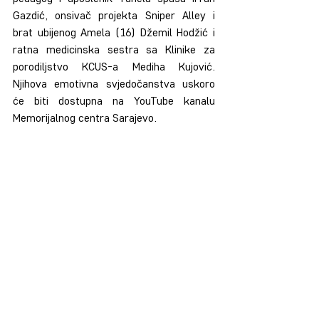
Gazdić, onsivač projekta Sniper Alley i 
brat ubijenog Amela (16) Džemil Hodžić i 
ratna medicinska sestra sa Klinike za 
porodiljstvo KCUS-a Mediha Kujović. 
Njihova emotivna svjedočanstva uskoro 
će biti dostupna na YouTube kanalu 
Memorijalnog centra Sarajevo.
Podjsjećamo još jednom da će sve cipele 
koje su građani donirali biti dio Memorijalne 
šume koja će biti izgrađena na lokaciji 
Hrasnički stan na planini Igman kao 
jedinstveni spomenik.
Recent Posts
See All