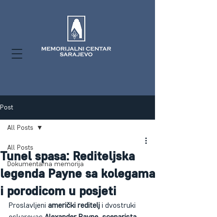
Post
All Posts
All Posts
Tunel spasa: Rediteljska
Dokumentarna memorija
legenda Payne sa kolegama
i porodicom u posjeti
Proslavljeni 
američki reditelj
 i dvostruki 
oskarovac
 Alexander Payne
, 
scenarista 