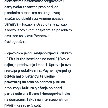
elementima bosanskohercegovačke i 
sarajevske recentne prošlosti, sa 
posebnim akcentom na ulogu ovog 
značajnog objekta za vrijeme opsade 
Sarajeva
 – kazao je Gazdić te je izrazio 
zadovoljstvo ovom posjetom sa posebnim 
osvrtom na izjavu Payneove 
šestogodišnje 
– 
djevojčica je oduševljeno izjavila, citiram 
- "This is the best lecture ever!" (Ovo je 
najbolje predavanje ikada!). Upravo je ova 
reakcija preslatke mrs. Payne najvrijedniji 
poklon našoj ustanovi te ujedno i 
pokazatelj da smo na dobrom putu ka 
etabliranju kulture sjećanja na časni 
period odbrane Bosne i Hercegovine kako 
na domaćem, tako i na internacionalnom 
nivou
 – kazao je Gazdić.