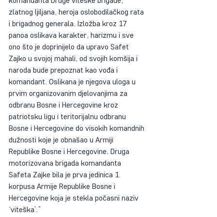
komandanta Druge viteške brigade, 
zlatnog ljiljana, heroja oslobodilačkog rata 
i brigadnog generala. Izložba kroz 17 
panoa oslikava karakter, harizmu i sve 
ono što je doprinijelo da upravo Safet 
Zajko u svojoj mahali, od svojih komšija i 
naroda bude prepoznat kao vođa i 
komandant. Oslikana je njegova uloga u 
prvim organizovanim djelovanjima za 
odbranu Bosne i Hercegovine kroz 
patriotsku ligu i teritorijalnu odbranu 
Bosne i Hercegovine do visokih komandnih 
dužnosti koje je obnašao u Armiji 
Republike Bosne i Hercegovine. Druga 
motorizovana brigada komandanta 
Safeta Zajke bila je prva jedinica 1. 
korpusa Armije Republike Bosne i 
Hercegovine koja je stekla počasni naziv 
‘viteška’.” 