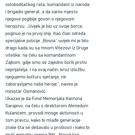
oslobodilačkog rata, komandant iz naroda 
i brigadni general, a da samo mjesto 
njegove pogibije govori o njegovom 
herojstvu. „Uvijek je bio uz svoje borce, 
poginuo je na prvoj liniji. Kao član odreda 
specijalne policije „Bosna“ uvijek mi je bilo 
drago kada su sa mnom Vitezovi iz Druge 
viteške, na čelu sa komandantnom 
Zajkom, gdje smo se zajedno borili protiv 
neprijatelja. I na ovaj način, kroz izložbu, 
njegujemo kulturu sjećanja, ne 
zaboravljamo naše heroje“, naveo je 
ministar Osmanović. 
Ukazao je da Fond Memorijala Kantona 
Sarajevo, na čelu s direktorom Ahmedom 
Kulanićem, provodi mnoge aktivnosti u 
tom pravcu, kako bi mlađe generacije 
znale šta se dešavalo u prošlosti i kako bi 
imali empatiju prema BiH. „Narod koji 