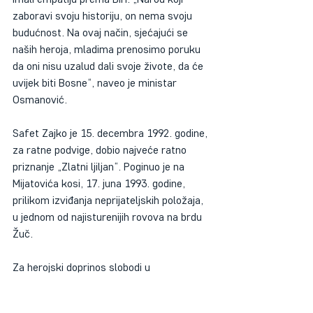
zaboravi svoju historiju, on nema svoju 
budućnost. Na ovaj način, sjećajući se 
naših heroja, mladima prenosimo poruku 
da oni nisu uzalud dali svoje živote, da će 
uvijek biti Bosne“, naveo je ministar 
Osmanović.
Safet Zajko je 15. decembra 1992. godine, 
za ratne podvige, dobio najveće ratno 
priznanje „Zlatni ljiljan“. Poginuo je na 
Mijatovića kosi, 17. juna 1993. godine, 
prilikom izviđanja neprijateljskih položaja, 
u jednom od najisturenijih rovova na brdu 
Žuč.
Za herojski doprinos slobodi u 
odbrambeno-oslobodilačkom ratu, 
izuzetno junaštvo i samoprijegor ispoljen 