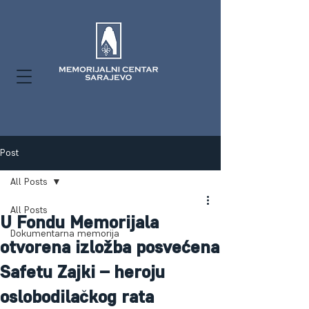
Post
All Posts
All Posts
U Fondu Memorijala
Dokumentarna memorija
otvorena izložba posvećena
Safetu Zajki – heroju
oslobodilačkog rata