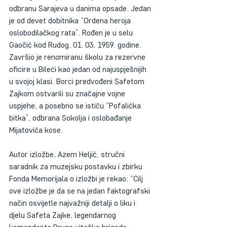
odbranu Sarajeva u danima opsade. Jedan 
je od devet dobitnika “Ordena heroja 
oslobodilačkog rata”. Rođen je u selu 
Gaočić kod Rudog, 01. 03. 1959. godine. 
Završio je renomiranu školu za rezervne 
oficire u Bileći kao jedan od najuspješnijih 
u svojoj klasi. Borci predvođeni Safetom 
Zajkom ostvarili su značajne vojne 
uspjehe, a posebno se ističu “Pofalićka 
bitka”, odbrana Sokolja i oslobađanje 
Mijatovića kose.
Autor izložbe, Azem Heljić, stručni 
saradnik za muzejsku postavku i zbirku 
Fonda Memorijala o izložbi je rekao: “Cilj 
ove izložbe je da se na jedan faktografski 
način osvijetle najvažniji detalji o liku i 
djelu Safeta Zajke, legendarnog 