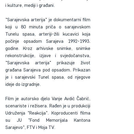
i kulture, mediji i građani.
"Sarajevska arterija" je dokumentarni film 
koji u 80 minuta priča o sarajevskom 
Tunelu spasa, arteriji-žili kucavici koja 
počinje opsadom Sarajeva 1992-1993. 
godine. Kroz arhivske snimke, snimke 
rekonstrukcije, izjave i svjedočanstva, 
"Sarajevska arterija" prikazuje život 
građana Sarajeva pod opsadom. Prikazan 
je i sarajevski Tunel spasa, od njegove 
ideje do izgradnje.
Film je autorsko djelo Vanje Avdić Čabrić, 
scenariste i režisera. Rađen je u produkciji 
Udruženja "Reakcija". Koproducenti filma 
su JU "Fond Memorijala Kantona 
Sarajevo", FTV i Moja TV.