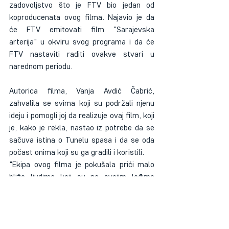
zadovoljstvo što je FTV bio jedan od 
koproducenata ovog filma. Najavio je da 
će FTV emitovati film "Sarajevska 
arterija" u okviru svog programa i da će 
FTV nastaviti raditi ovakve stvari u 
narednom periodu.
Autorica filma, Vanja Avdić Čabrić, 
zahvalila se svima koji su podržali njenu 
ideju i pomogli joj da realizuje ovaj film, koji 
je, kako je rekla, nastao iz potrebe da se 
sačuva istina o Tunelu spasa i da se oda 
počast onima koji su ga gradili i koristili. 
"Ekipa ovog filma je pokušala prići malo 
bliže ljudima koji su na svojim leđima 
iznijeli nevjerovatan projekat. Iz ove priče 
nam se obraćaju ljudi toliko specifični, koji 
zajedno sa ovim memorijalnim 
kompleksom mogu predstavljati 