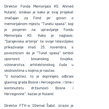
Direktor Fonda Memorijala KS, Ahmed 
Kulanić, istakao je kako je ovaj projekat 
značajan za Fond jer govori o 
memorijalnom mjestu "Tunelu spasa", koji 
je povjeren na upravljanje Fondu 
Memorijala KS. Kako je naglasio, 
"Sarajevska arterija" će svoje televizijsko 
prikazivanje imati 25. novembra, s 
poveznicom da je "Tunel spasa" simbol 
upornosti bosanskog čovjeka, 
vizionarstva, arhitektonskog čuda u 
okolnostima u kojima je nastao. 
"U konačnici, to je doprinijelo odbrani 
glavnog grada Bosne i Hercegovine, i time i 
kontinuitetu državnosti Bosne i 
Hercegovine", kazao je Kulanić.
Direktor FTV-a, Džemal Šabić, izrazio je 