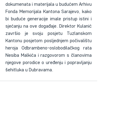
dokumenata i materijala u budućem Arhivu 
Fonda Memorijala Kantona Sarajevo, kako 
bi buduće generacije imale pristup istini i 
sjećanju na ove događaje. Direktor Kulanić 
završio je svoju posjetu Tuzlanskom 
Kantonu posjetom posljednjem počivalištu 
heroja Odbrambeno-oslobodilačkog rata 
Nesiba Malkića i razgovorom s članovima 
njegove porodice o uređenju i popravljanju 
šehitluka u Dubravama.
Recent Posts
See All