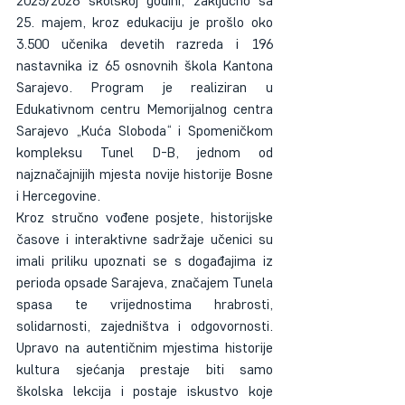
2025/2026 školskoj godini, zaključno sa 
25. majem, kroz edukaciju je prošlo oko 
3.500 učenika devetih razreda i 196 
nastavnika iz 65 osnovnih škola Kantona 
Sarajevo. Program je realiziran u 
Edukativnom centru Memorijalnog centra 
Sarajevo „Kuća Sloboda“ i Spomeničkom 
kompleksu Tunel D-B, jednom od 
najznačajnijih mjesta novije historije Bosne 
i Hercegovine.
Kroz stručno vođene posjete, historijske 
časove i interaktivne sadržaje učenici su 
imali priliku upoznati se s događajima iz 
perioda opsade Sarajeva, značajem Tunela 
spasa te vrijednostima hrabrosti, 
solidarnosti, zajedništva i odgovornosti. 
Upravo na autentičnim mjestima historije 
kultura sjećanja prestaje biti samo 
školska lekcija i postaje iskustvo koje 