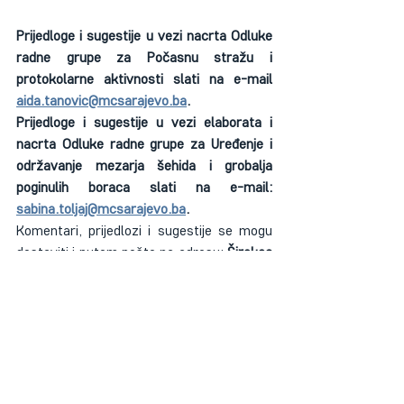
Prijedloge i sugestije u vezi nacrta Odluke 
radne grupe za Počasnu stražu i 
protokolarne aktivnosti slati na e-mail 
aida.tanovic@mcsarajevo.ba
.
Prijedloge i sugestije u vezi elaborata i 
nacrta Odluke radne grupe za Uređenje i 
održavanje mezarja šehida i grobalja 
poginulih boraca slati na e-mail: 
sabina.toljaj@mcsarajevo.ba
.
Komentari, prijedlozi i sugestije se mogu 
dostaviti i putem pošte na adresu: 
Širokac 
22, 71000 Sarajevo.
Nakon završetka ovog procesa, radne 
grupe će sačiniti konačne prijedloge 
odluka koji će biti upućeni Upravnom 
odboru Memorijalnog centra Sarajevo, a 
potom na usvajanje Vladi Kantona 