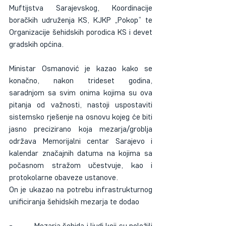
Muftijstva Sarajevskog, Koordinacije 
boračkih udruženja KS, KJKP „Pokop“ te 
Organizacije šehidskih porodica KS i devet 
gradskih općina.
Ministar Osmanović je kazao kako se 
konačno, nakon trideset godina, 
saradnjom sa svim onima kojima su ova 
pitanja od važnosti, nastoji uspostaviti 
sistemsko rješenje na osnovu kojeg će biti 
jasno precizirano koja mezarja/groblja 
održava Memorijalni centar Sarajevo i 
kalendar značajnih datuma na kojima sa 
počasnom stražom učestvuje, kao i 
protokolarne obaveze ustanove. 
On je ukazao na potrebu infrastrukturnog 
unificiranja šehidskih mezarja te dodao
-          Mezarja šehida i ljudi koji su položili 