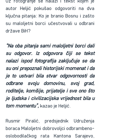
Uz fotografije se nalazi i tekst kojim je 
autor Heljić pokušao odgovoriti na dva 
ključna pitanja: Ko je branio Bosnu i zašto 
su maloljetni borci učestvovali u odbrani 
države BiH?
“Na oba pitanja sami maloljetni borci dali 
su odgovor. Iz odgovora čiji se tekst 
nalazi ispod fotografija zaključuje se da 
su oni prepoznali historijski momenat i da 
je to ustvari bila stvar odgovornosti da 
odbrane svoju domovinu, svoj grad, 
roditelje, komšije, prijatelje i sve ono što 
je ljudska i civilizacijska vrijednost bila u 
tom momentu”,
 kazao je Heljić.
Rusmir Piralić, predsjednik Udruženja 
boraca Maloljetni dobrovoljci odbrambeno-
oslobodilačkog rata Kantona Sarajevo, 