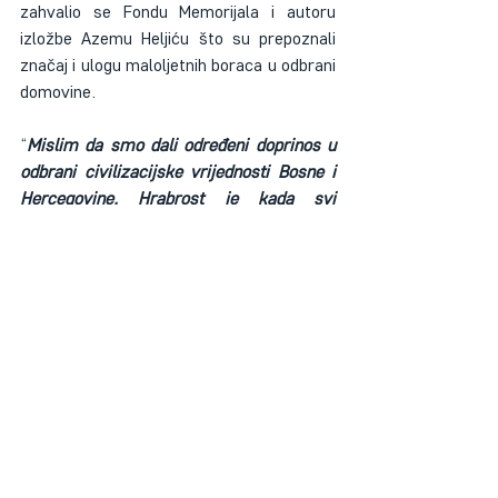
zahvalio se Fondu Memorijala i autoru 
izložbe Azemu Heljiću što su prepoznali 
značaj i ulogu maloljetnih boraca u odbrani 
domovine.
“
Mislim da smo dali određeni doprinos u 
odbrani civilizacijske vrijednosti Bosne i 
Hercegovine. Hrabrost je kada svi 
osjetimo tu opasnost, onda se nađe i ta 
hrabrost da se jedni na druge ugledamo. 
Mislim i da smo svojom pojavom, svojim 
mladolikim licima, u tadašnjim 
vremenima, davali moral kako našim 
suborcima, tako i našim građanima”, 
kazao je Piralić.
Prisutnima se obratio i pomoćnik 
načelnika Općine Novi Grad Sarajevo za 
boračka pitanja, rad, socijalna pitanja i 