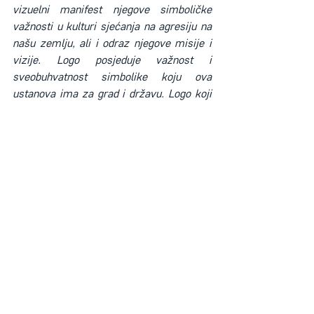
vizuelni manifest njegove simboličke 
važnosti u kulturi sjećanja na agresiju na 
našu zemlju, ali i odraz njegove misije i 
vizije. Logo posjeduje važnost i 
sveobuhvatnost simbolike koju ova 
ustanova ima za grad i državu. Logo koji 
se sastoji iz znakovne forme i 
tipografskog ispisa i predviđa čitav niz 
različitih aplikativnih upotreba u 
tradicionalnim i digitalnim 
medijima“,
 pojasnili su iz Fabrike.
„S obzirom da je ovo bila testna faza prije 
razmatranja novog ili izmjene postojećeg 
loga Memorijalnog centra Sarajevo, i na 
reakcije javnosti koje je izazvao 
predstavljeni prijedlog, odlučuli smo da, ni 
ovo, a ni ostala predložena rješenja neće 
biti dalje razmatrana, niti usvojena. 
Naprotiv, Memorijalni centar Sarajevo će 