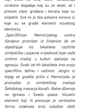
strahote događaja koji su se desili, ali i 
prkosni otpor građana i boraca koje su 
iznjedrili. Sve to je bila polazna osnova iz 
koje su se gradili elementi vizuelnog 
identiteta.
„Specifičnost Memorijalnog centra 
Sarajevo proizilazi iz činjenice da on 
objedinjuje niz lokaliteta različite 
simboličke i pojavne vrijednosti koje veže 
iznimni značaj u kulturi sjećanja na 
agresiju. Svaki od tih lokaliteta ima svoju 
specifičnu težinu i važnost. Jezgro iz 
kojeg se gradila priča o Memorijalu je 
proizašao iz simboličkog značaja 
Šehidskog mezarja Kovači, Ratne džamije 
na Igmanu i Tunela spasa. Vizuelni 
element koji ih povezuje je vertikalna 
forma istaknuta kroz izduženi oblik 