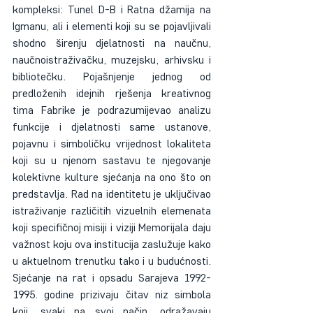
kompleksi: Tunel D-B i Ratna džamija na 
Igmanu, ali i elementi koji su se pojavljivali 
shodno širenju djelatnosti na naučnu, 
naučnoistraživačku, muzejsku, arhivsku i 
bibliotečku. Pojašnjenje jednog od 
predloženih idejnih rješenja kreativnog 
tima Fabrike je podrazumijevao analizu 
funkcije i djelatnosti same ustanove, 
pojavnu i simboličku vrijednost lokaliteta 
koji su u njenom sastavu te njegovanje 
kolektivne kulture sjećanja na ono što on 
predstavlja. Rad na identitetu je uključivao 
istraživanje različitih vizuelnih elemenata 
koji specifičnoj misiji i viziji Memorijala daju 
važnost koju ova institucija zaslužuje kako 
u aktuelnom trenutku tako i u budućnosti. 
Sjećanje na rat i opsadu Sarajeva 1992-
1995. godine prizivaju čitav niz simbola 
koji, svaki na svoj način, odražavaju 