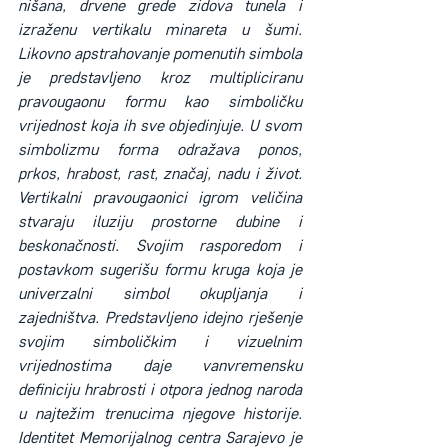
nišana, drvene grede zidova tunela i 
izraženu vertikalu minareta u šumi. 
Likovno apstrahovanje pomenutih simbola 
je predstavljeno kroz multipliciranu 
pravougaonu formu kao simboličku 
vrijednost koja ih sve objedinjuje. U svom 
simbolizmu forma odražava ponos, 
prkos, hrabost, rast, značaj, nadu i život. 
Vertikalni pravougaonici igrom veličina 
stvaraju iluziju prostorne dubine i 
beskonačnosti. Svojim rasporedom i 
postavkom sugerišu formu kruga koja je 
univerzalni simbol okupljanja i 
zajedništva. Predstavljeno idejno rješenje 
svojim simboličkim i vizuelnim 
vrijednostima daje vanvremensku 
definiciju hrabrosti i otpora jednog naroda 
u najtežim trenucima njegove historije. 
Identitet Memorijalnog centra Sarajevo je 