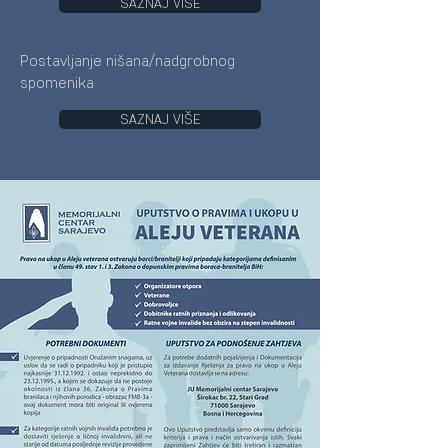
SAZNAJ VIŠE
Postavljanje nišana/nadgrobnog
spomenika
SAZNAJ VIŠE