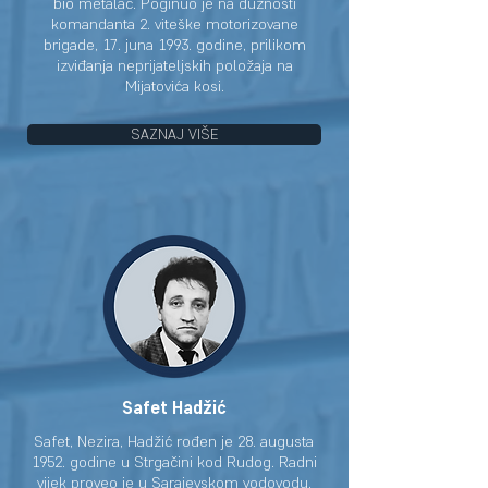
bio metalac. Poginuo je na dužnosti
komandanta 2. viteške motorizovane
brigade, 17. juna 1993. godine, prilikom
izviđanja neprijateljskih položaja na
Mijatovića kosi.
SAZNAJ VIŠE
Safet Hadžić
Safet, Nezira, Hadžić rođen je 28. augusta
1952. godine u Strgačini kod Rudog. Radni
vijek proveo je u Sarajevskom vodovodu.