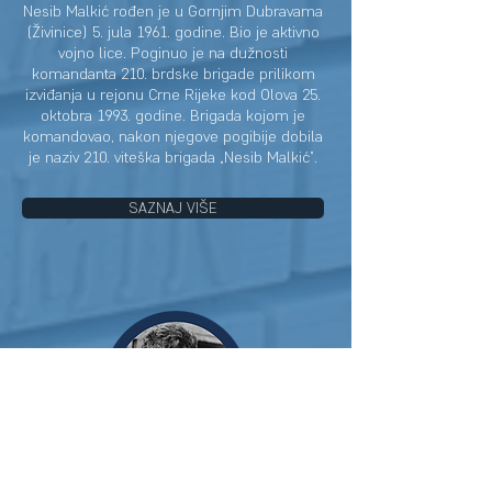
Nesib Malkić rođen je u Gornjim Dubravama
(Živinice) 5. jula 1961. godine. Bio je aktivno
vojno lice. Poginuo je na dužnosti
komandanta 210. brdske brigade prilikom
izviđanja u rejonu Crne Rijeke kod Olova 25.
oktobra 1993. godine. Brigada kojom je
komandovao, nakon njegove pogibije dobila
je naziv 210. viteška brigada „Nesib Malkić”.
SAZNAJ VIŠE
Midhad Hujdur - Hujka