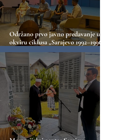
Održano prvo javno predavanje u
okviru ciklusa „Sarajevo 1992–1996:
Opsada – Otpor – Naslijeđe“ Prva
tema Tunel spasa