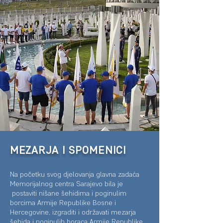
MEZARJA I SPOMENICI
Na početku svog djelovanja glavna zadaća
Memorijalnog centra Sarajevo bila je
postaviti nišane šehidima i poginulim
borcima Armije Republike Bosne i
Hercegovine, izgraditi i održavati mezarja
šehida i poginulih boraca Armije Republike