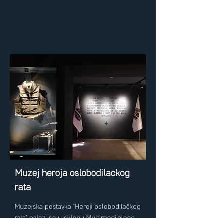
Muzej heroja oslobodilačkog
rata
Muzejska postavka “Heroji oslobodilačkog
rata” nalazi se u sklopu Multimedijalnog