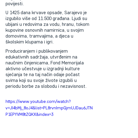
povijesti.
U 1425 dana krvave opsade, Sarajevo je 
izgubilo više od 11.500 građana. Ljudi su 
ubijani u redovima za vodu, hranu, tokom 
kupovine osnovnih namirnica, u svojim 
domovima, tramvajima, a djeca u 
školskim klupama i igri.
Produciranjem i publikovanjem 
edukativnih sadržaja, utvrđenim na 
naučnim činjenicama, Fond Memorijala 
aktivno učestvuje u izgradnji kulture 
sjećanja te na taj način odaje počast 
svima koji su svoje živote izgubili u 
periodu borbe za slobodu i nezavisnost.
https://www.youtube.com/watch?
v=JI4bMj_8oJ4&list=PL8rvnImpQjmUJDau6JTN
P1EPYVM8tZQKX&index=3