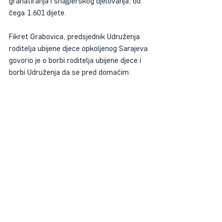
granatiranja i snajperskog djelovanja, od 
čega 1.601 dijete. 
Fikret Grabovica, predsjednik Udruženja 
roditelja ubijene djece opkoljenog Sarajeva 
govorio je o borbi roditelja ubijene djece i 
borbi Udruženja da se pred domaćim 
sudovima istraže i procesuiraju zločini 
nad djecom Sarajeva. 
Promocija publikacije završena je 
izlaganjem autorice, Erne Mačkić, 
istaživačice Centra za postkonfliktna 
istraživanja koja je poručila: „Ono što je 
specifikum ovog naučno-istraživačkog 
rada jeste što na jednom mjestu imaju 
podaci Haškog tribunala, kojem trebamo 
biti neizmjerno zahvalni na tome što je 
presudio da se u Sarajevu desio teror nad 