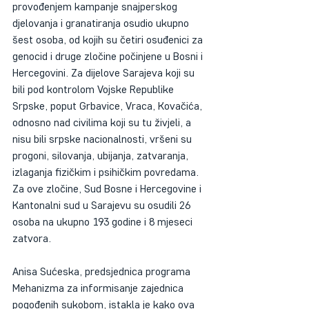
provođenjem kampanje snajperskog 
djelovanja i granatiranja osudio ukupno 
šest osoba, od kojih su četiri osuđenici za 
genocid i druge zločine počinjene u Bosni i 
Hercegovini. Za dijelove Sarajeva koji su 
bili pod kontrolom Vojske Republike 
Srpske, poput Grbavice, Vraca, Kovačića, 
odnosno nad civilima koji su tu živjeli, a 
nisu bili srpske nacionalnosti, vršeni su 
progoni, silovanja, ubijanja, zatvaranja, 
izlaganja fizičkim i psihičkim povredama. 
Za ove zločine, Sud Bosne i Hercegovine i 
Kantonalni sud u Sarajevu su osudili 26 
osoba na ukupno 193 godine i 8 mjeseci 
zatvora.
Anisa Sućeska, predsjednica programa 
Mehanizma za informisanje zajednica 
pogođenih sukobom, istakla je kako ova 