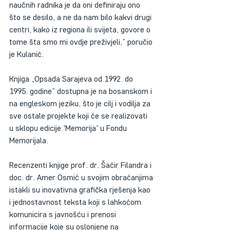
naučnih radnika je da oni definiraju ono 
što se desilo, a ne da nam bilo kakvi drugi 
centri, kako iz regiona ili svijeta, govore o 
tome šta smo mi ovdje preživjeli,“ poručio 
je Kulanić. 
Knjiga „Opsada Sarajeva od 1992. do 
1995. godine“ dostupna je na bosanskom i 
na engleskom jeziku, što je cilj i vodilja za 
sve ostale projekte koji će se realizovati 
u sklopu edicije 'Memorija' u Fondu 
Memorijala. 
Recenzenti knjige prof. dr. Šaćir Filandra i 
doc. dr. Amer Osmić u svojim obraćanjima 
istakli su inovativna grafička rješenja kao 
i jednostavnost teksta koji s lahkoćom 
komunicira s javnošću i prenosi 
informacije koje su oslonjene na 