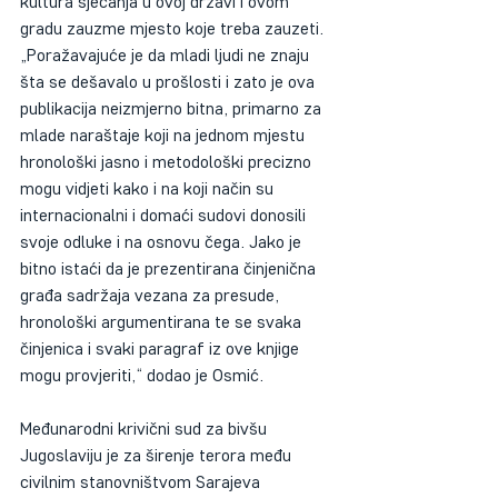
kultura sjećanja u ovoj državi i ovom 
gradu zauzme mjesto koje treba zauzeti. 
„Poražavajuće je da mladi ljudi ne znaju 
šta se dešavalo u prošlosti i zato je ova 
publikacija neizmjerno bitna, primarno za 
mlade naraštaje koji na jednom mjestu 
hronološki jasno i metodološki precizno 
mogu vidjeti kako i na koji način su 
internacionalni i domaći sudovi donosili 
svoje odluke i na osnovu čega. Jako je 
bitno istaći da je prezentirana činjenična 
građa sadržaja vezana za presude, 
hronološki argumentirana te se svaka 
činjenica i svaki paragraf iz ove knjige 
mogu provjeriti,“ dodao je Osmić. 
Međunarodni krivični sud za bivšu 
Jugoslaviju je za širenje terora među 
civilnim stanovništvom Sarajeva 