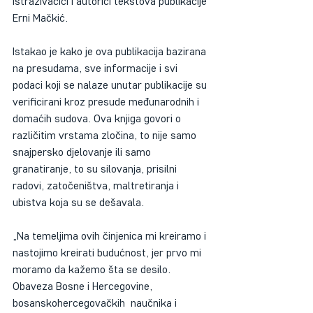
istraživačici i autorici tekstova publikacije 
Erni Mačkić. 
Istakao je kako je ova publikacija bazirana 
na presudama, sve informacije i svi 
podaci koji se nalaze unutar publikacije su 
verificirani kroz presude međunarodnih i 
domaćih sudova. Ova knjiga govori o 
različitim vrstama zločina, to nije samo 
snajpersko djelovanje ili samo 
granatiranje, to su silovanja, prisilni 
radovi, zatočeništva, maltretiranja i 
ubistva koja su se dešavala. 
„Na temeljima ovih činjenica mi kreiramo i 
nastojimo kreirati budućnost, jer prvo mi 
moramo da kažemo šta se desilo. 
Obaveza Bosne i Hercegovine, 
bosanskohercegovačkih  naučnika i 